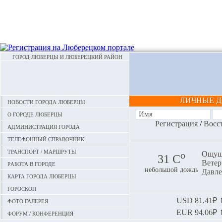
ГОРОД ЛЮБЕРЦЫ И ЛЮБЕРЕЦКИЙ РАЙОН
ЛИЧНЫЕ 
Новости города Люберцы
О городе Люберцы
Регистрация
/
Восс
Администрация города
Телефонный справочник
Транспорт / маршруты
o
Ощуща
31 С
Ветер:
Работа в городе
небольшой дождь
Давле
Карта города Люберцы
Гороскоп
Фото галерея
USD
81.41₽ ⬆
EUR
94.06₽ ⬆
Форум / конференция