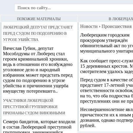
ПОХОЖИЕ МАТЕРИАЛЫ
В ЛЮБЕРЦАХ
Люберецкий депутат предстанет
Новости
›
Происшествия
перед судом по подозрению в
Люберецким городским
угрозе убийства
прокурором утверждён
обвинительный акт
по уг
Вячеслав Губин, депутат
муниципального унитарно
Мособлдумы от Люберец стал
героем криминальной хроники,
Как сообщает пресс-служ
ведь в отношении его возбуждено
15 деревянных крестов. 
уголовное дело и народный
смотрителем удалось заде
избранник может предстать перед
Перед судом в качестве о
судом по подозрению в угрозе
предстанет 17-летний уча
убийства и причинении ущерба
ответственности освобож
имуществу потерпевшего..
на то, что оба подростк
Участники Люберецкой
преступлениях они не пр
преступной группировки
Несовершеннолетние явл
признаны судом виновными
причастности их к иным 
дознания, однако подтве
Семеро бандитов, которые входили
рублей.
в состав Люберецкой преступной
группировки, занимающейся