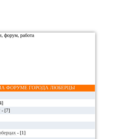
А ФОРУМЕ ГОРОДА ЛЮБЕРЦЫ
4]
?
-
[7]
Люберцах
-
[1]