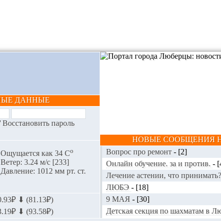
НЫЕ ДАННЫЕ
/
Восстановить пароль
НОВЫЕ СООБЩЕНИЯ Н
o
Вопрос про ремонт
-
[2]
Ощущается как 34 С
Ветер: 3.24 м/с [233]
Онлайн обучение. за и против.
-
[
Давление: 1012 мм рт. ст.
Лечение астении, что принимать
ЛЮБЭ
-
[18]
9 МАЯ
-
[30]
.93₽ ⬇ (81.13₽)
Детская секция по шахматам в 
.19₽ ⬇ (93.58₽)