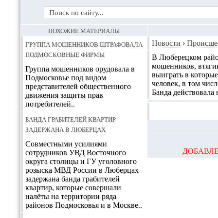
ПОХОЖИЕ МАТЕРИАЛЫ
Группа мошенников штрафовала
Новости
›
Происше
подмосковные фирмы
В Люберецком райо
мошенников
, втяг
Группа мошенников орудовала в
выиграть в которые
Подмосковье под видом
человек, в том чис
представителей общественного
Банда действовала 
движения защиты прав
потребителей..
Банда грабителей квартир
задержана в Люберцах
Совместными усилиями
ДОБАВЛЕ
сотрудников УВД Восточного
округа столицы и ГУ уголовного
розыска МВД России в Люберцах
задержана банда грабителей
квартир, которые совершали
налёты на территории ряда
районов Подмосковья и в Москве..