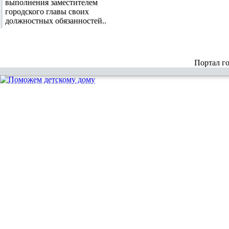
выполнения заместителем
городского главы своих
должностных обязанностей..
Портал г