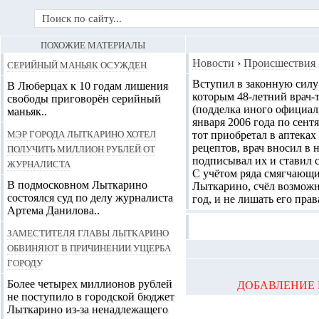
ПОХОЖИЕ МАТЕРИАЛЫ
Серийный маньяк осужден
Новости
›
Происшествия
Вступил в законную силу
В Люберцах к 10 годам лишения
которым 48-летний
врач-
свободы приговорён серийный
(подделка иного официаль
маньяк..
января 2006 года по сен
Мэр города Лыткарино хотел
тот приобретал в аптека
получить миллион рублей от
рецептов, врач вносил в 
подписывал их и ставил 
журналиста
С учётом ряда смягчающих
В подмосковном Лыткарино
Лыткарино, счёл возможн
состоялся суд по делу журналиста
год, и не лишать его пра
Артема Данилова..
Заместителя главы Лыткарино
обвиняют в причинении ущерба
городу
Более четырех миллионов рублей
ДОБАВЛЕНИЕ 
не поступило в городской бюджет
Лыткарино из-за ненадлежащего