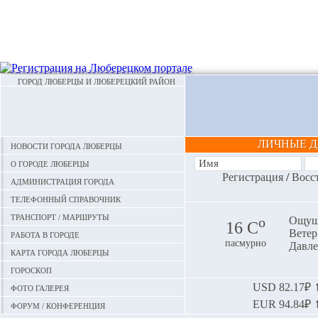
ГОРОД ЛЮБЕРЦЫ И ЛЮБЕРЕЦКИЙ РАЙОН
ЛИЧНЫЕ 
Новости города Люберцы
О городе Люберцы
Регистрация
/
Восс
Администрация города
Телефонный справочник
Транспорт / маршруты
o
Ощуща
16 С
Ветер:
Работа в городе
пасмурно
Давле
Карта города Люберцы
Гороскоп
Фото галерея
USD
82.17₽ ⬆
EUR
94.84₽ ⬆
Форум / конференция