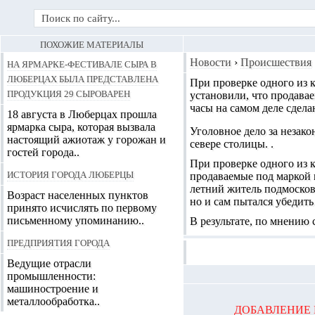
ПОХОЖИЕ МАТЕРИАЛЫ
На ярмарке-фестивале сыра в
Новости
›
Происшествия
Люберцах была представлена
При проверке одного из
продукция 29 сыроварен
установили, что
продавае
часы на самом деле сдел
18 августа в Люберцах прошла
ярмарка сыра, которая вызвала
Уголовное дело за незак
настоящий ажиотаж у горожан и
севере столицы. .
гостей города..
При проверке одного из 
История города Люберцы
продаваемые под маркой 
летний житель подмосков
Возраст населенных пунктов
но и сам пытался убедить
принято исчислять по первому
письменному упоминанию..
В результате, по мнению
Предприятия города
Ведущие отрасли
промышленности:
машиностроение и
металлообработка..
ДОБАВЛЕНИЕ 