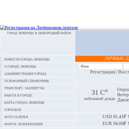
ГОРОД ЛЮБЕРЦЫ И ЛЮБЕРЕЦКИЙ РАЙОН
ЛИЧНЫЕ 
Новости города Люберцы
О городе Люберцы
Регистрация
/
Восс
Администрация города
Телефонный справочник
Транспорт / маршруты
o
Ощуща
31 С
Ветер:
Работа в городе
небольшой дождь
Давле
Карта города Люберцы
Гороскоп
Фото галерея
USD
81.41₽ ⬆
EUR
94.06₽ ⬆
Форум / конференция