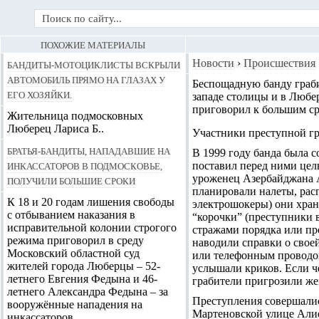
ПОХОЖИЕ МАТЕРИАЛЫ
Бандиты-мотоциклисты вскрыли
Новости
›
Происшествия
автомобиль прямо на глазах у
Беспощадную банду граби
его хозяйки.
западе столицы и
в Любе
приговорил к большим ср
Жительница подмосковных
Люберец Лариса Б..
Участники преступной гр
Братья-бандиты, нападавшие на
В 1999 году банда была 
инкассаторов в Подмосковье,
поставил перед ними цел
уроженец Азербайджана А
получили большие сроки
планировали налеты, рас
К 18 и 20 годам лишения свободы
электрошокеры) они хран
с отбыванием наказания в
“корочки” (преступники 
исправительной колонии строгого
стражами порядка или пр
режима приговорил в среду
наводили справки о своей
Московский областной суд
или телефонным проводом
жителей города Люберцы – 52-
услышали криков. Если ч
летнего Евгения Федына и 46-
грабители пригрозили жен
летнего Александра Федына – за
Преступления совершалис
вооружённые нападения на
Мартеновской улице Алие
инкассаторов..