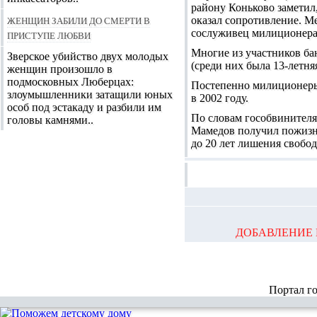
району Коньково заметил
Женщин забили до смерти в
оказал сопротивление. Ме
сослуживец милиционера,
приступе любви
Многие из участников ба
Зверское убийство двух молодых
(среди них была 13-летняя
женщин произошло в
подмосковных Люберцах:
Постепенно милиционеры 
злоумышленники затащили юных
в 2002 году.
особ под эстакаду и разбили им
По словам гособвинителя
головы камнями..
Мамедов получил пожизне
до 20 лет лишения свобод
ДОБАВЛЕНИЕ 
Портал г