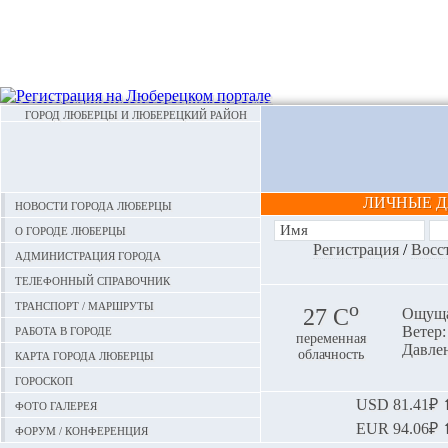
ГОРОД ЛЮБЕРЦЫ И ЛЮБЕРЕЦКИЙ РАЙОН
ЛИЧНЫЕ 
Новости города Люберцы
О городе Люберцы
Регистрация
/
Восс
Администрация города
Телефонный справочник
Транспорт / маршруты
o
27 С
Ощуща
Работа в городе
Ветер:
переменная
Давлен
Карта города Люберцы
облачность
Гороскоп
Фото галерея
USD
81.41₽ ⬆
EUR
94.06₽ ⬆
Форум / конференция