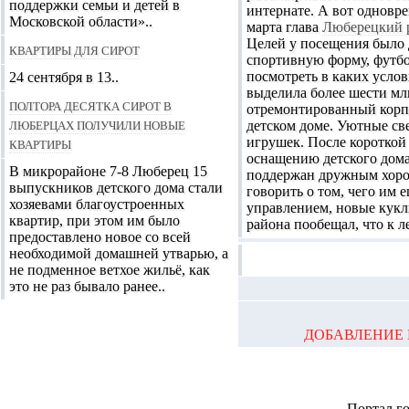
поддержки семьи и детей в
интернате.
А вот одновре
Московской области»..
марта глава
Люберецкий 
Целей у посещения было д
Квартиры для сирот
спортивную форму, футбо
посмотреть в каких усло
24 сентября в 13..
выделила более шести млн
Полтора десятка сирот в
отремонтированный корпу
Люберцах получили новые
детском доме. Уютные све
квартиры
игрушек. После короткой 
оснащению детского дома,
В микрорайоне 7-8 Люберец 15
поддержан дружным хором
выпускников детского дома стали
говорить о том, чего им 
хозяевами благоустроенных
управлением, новые кукл
квартир, при этом им было
района пообещал, что к л
предоставлено новое со всей
необходимой домашней утварью, а
не подменное ветхое жильё, как
это не раз бывало ранее..
ДОБАВЛЕНИЕ 
Портал г