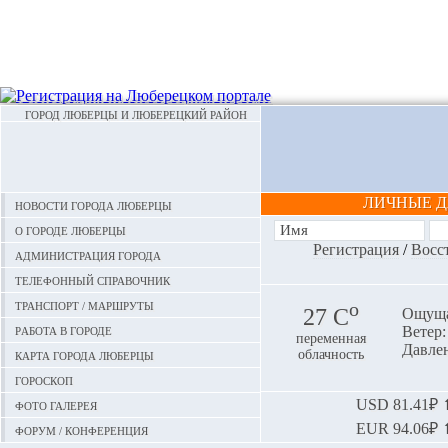
ГОРОД ЛЮБЕРЦЫ И ЛЮБЕРЕЦКИЙ РАЙОН
ЛИЧНЫЕ 
Новости города Люберцы
О городе Люберцы
Регистрация
/
Восс
Администрация города
Телефонный справочник
Транспорт / маршруты
o
27 С
Ощуща
Работа в городе
Ветер:
переменная
Давлен
Карта города Люберцы
облачность
Гороскоп
Фото галерея
USD
81.41₽ ⬆
EUR
94.06₽ ⬆
Форум / конференция