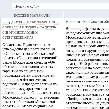
ПОХОЖИЕ МАТЕРИАЛЫ
В Подмосковье обеспечивается
Новости
›
Московская об
социальная поддержка детей-
Вопиющие факты нарушен
сирот и бесплодных
из подмосковных школ-и
супружеских пар
Московской области. Дет
предназначенных для си
Областным Правительством
выявлены в школе-интерн
утверждены два постановления:
интернат и нарушали дис
«О проекте закона Московской
ним незаконно применяло
области «О внесении изменений в
показала проведенная пр
Закон Московской области «Об
осмотр. У 10 работников,
обеспечении дополнительных
регистрации по месту пр
гарантий по социальной
закрепленных за воспит
поддержке детей-сирот и детей,
муниципальному району в
оставшихся без попечения
(использование заведомо
родителей, и предоставлении им
психиатрические больниц
полного государственного
ст.128 УК РФ (незаконно
обеспечения» и «О проекте закона
городская прокуратура у
Московской области «О внесении
"Люберецкая школа-интер
изменений в Закон Московской
ответственности, на дру
области «О мерах социальной
рассматривает исковое з