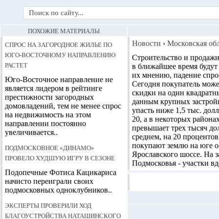
ПОХОЖИЕ МАТЕРИАЛЫ
Спрос на загородное жилье по
Новости
›
Московская об
Юго-Восточному направлению
Строительство и продаж
растет
в ближайшее время будут
их мнению, падение спрос
Юго-Восточное направление не
Сегодня покупатель может
является лидером в рейтинге
скидки на один квадратн
престижности загородных
данным крупных застройщ
домовладений, тем не менее спрос
упасть ниже 1,5 тыс. дол
на недвижимость на этом
20, а в некоторых района
направлении постоянно
превышает трех тысяч до
увеличивается..
среднем, на 20 процентов
покупают землю на юге о
Подмосковное «Динамо»
Ярославского шоссе. На з
провело худшую игру в сезоне
Подмосковья - участки в
Подопечные Фотиса Кацикариса
начисто переиграли своих
подмосковных одноклубников..
Эксперты проверили ход
благоустройства Наташинского