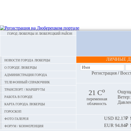
ГОРОД ЛЮБЕРЦЫ И ЛЮБЕРЕЦКИЙ РАЙОН
ЛИЧНЫЕ 
Новости города Люберцы
О городе Люберцы
Регистрация
/
Восс
Администрация города
Телефонный справочник
Транспорт / маршруты
o
21 С
Ощуща
Работа в городе
Ветер:
переменная
Давлен
Карта города Люберцы
облачность
Гороскоп
Фото галерея
USD
82.17₽ ⬆
EUR
94.84₽ ⬆
Форум / конференция