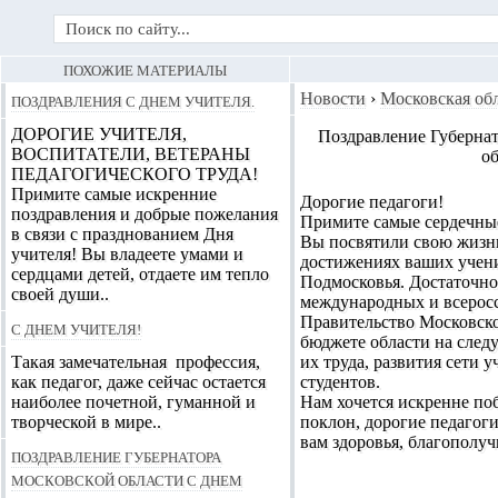
ПОХОЖИЕ МАТЕРИАЛЫ
Поздравления с Днем Учителя.
Новости
›
Московская об
ДОРОГИЕ УЧИТЕЛЯ,
Поздравление Губернат
ВОСПИТАТЕЛИ, ВЕТЕРАНЫ
о
ПЕДАГОГИЧЕСКОГО ТРУДА!
Примите самые искренние
Дорогие педагоги!
поздравления и добрые пожелания
Примите самые сердечны
в связи с празднованием Дня
Вы посвятили свою жизнь
учителя! Вы владеете умами и
достижениях ваших учени
сердцами детей, отдаете им тепло
Подмосковья. Достаточно
своей души..
международных и всеросс
Правительство Московско
С днем учителя!
бюджете области на след
Такая замечательная профессия,
их труда, развития сети
как педагог, даже сейчас остается
студентов.
наиболее почетной, гуманной и
Нам хочется искренне поб
творческой в мире..
поклон, дорогие педагог
вам здоровья, благополу
Поздравление губернатора
Московской области с Днем