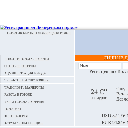
ГОРОД ЛЮБЕРЦЫ И ЛЮБЕРЕЦКИЙ РАЙОН
ЛИЧНЫЕ 
Новости города Люберцы
О городе Люберцы
Регистрация
/
Восс
Администрация города
Телефонный справочник
Транспорт / маршруты
o
Ощуща
24 С
Ветер:
Работа в городе
пасмурно
Давле
Карта города Люберцы
Гороскоп
Фото галерея
USD
82.17₽ ⬆
EUR
94.84₽ ⬆
Форум / конференция