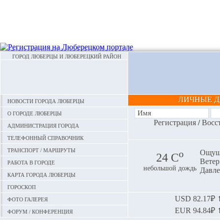
ГОРОД ЛЮБЕРЦЫ И ЛЮБЕРЕЦКИЙ РАЙОН
ЛИЧНЫЕ 
Новости города Люберцы
О городе Люберцы
Регистрация
/
Восс
Администрация города
Телефонный справочник
Транспорт / маршруты
o
Ощуща
24 С
Ветер:
Работа в городе
небольшой дождь
Давле
Карта города Люберцы
Гороскоп
Фото галерея
USD
82.17₽ ⬆
EUR
94.84₽ ⬆
Форум / конференция