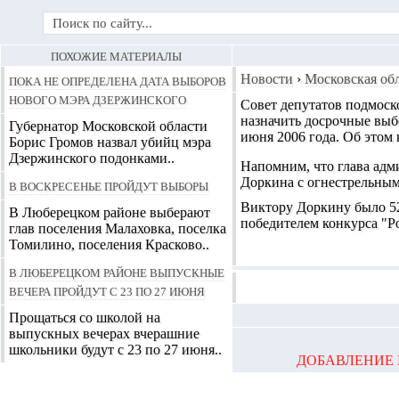
ПОХОЖИЕ МАТЕРИАЛЫ
Пока не определена дата выборов
Новости
›
Московская об
нового мэра Дзержинского
Совет депутатов подмос
назначить досрочные выб
Губернатор Московской области
июня 2006 года
. Об этом
Борис Громов назвал убийц мэра
Дзержинского подонками..
Напомним, что глава ад
Доркина с огнестрельным
В воскресенье пройдут выборы
Виктору Доркину было 52 
В Люберецком районе выберают
победителем конкурса "Р
глав поселения Малаховка, поселка
Томилино, поселения Красково..
В Люберецком районе выпускные
вечера пройдут с 23 по 27 июня
Прощаться со школой на
выпускных вечерах вчерашние
школьники будут с 23 по 27 июня..
ДОБАВЛЕНИЕ 