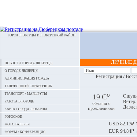
ГОРОД ЛЮБЕРЦЫ И ЛЮБЕРЕЦКИЙ РАЙОН
ЛИЧНЫЕ 
Новости города Люберцы
О городе Люберцы
Регистрация
/
Восс
Администрация города
Телефонный справочник
Транспорт / маршруты
o
19 С
Ощуща
Работа в городе
Ветер: 
облачно с
Давлен
Карта города Люберцы
прояснениями
Гороскоп
Фото галерея
USD
82.17₽ ⬆
EUR
94.84₽ ⬆
Форум / конференция