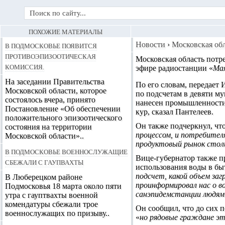
ПОХОЖИЕ МАТЕРИАЛЫ
В Подмосковье появится
Новости
›
Московская об
противоэпизоотическая
Московская область
потре
комиссия.
эфире радиостанции «
Ма
На заседании Правительства
По его словам, передает
Московской области, которое
по подсчетам в девяти м
состоялось вчера, принято
нанесен промышленности
Постановление «Об обеспечении
кур, сказал Пантелеев.
положительного эпизоотического
Он также подчеркнул, что
состояния на территории
процессом, и потребител
Московской области»..
продуктовый рынок столи
В Подмосковье военнослужащие
Вице-губернатор также пр
сбежали с гаупвахты
использования воды в быт
подсчет, какой объем заг
В Люберецком районе
проинформировал нас о в
Подмосковья 18 марта около пяти
санэпидемстанции людям
утра с гауптвахты военной
комендатуры сбежали трое
Он сообщил, что до сих 
военнослужащих по призыву..
«
но рядовые граждане э