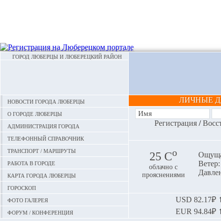
ГОРОД ЛЮБЕРЦЫ И ЛЮБЕРЕЦКИЙ РАЙОН
ЛИЧНЫЕ 
Новости города Люберцы
О городе Люберцы
Регистрация
/
Восс
Администрация города
Телефонный справочник
Транспорт / маршруты
o
25 С
Ощуща
Работа в городе
Ветер:
облачно с
Давлен
Карта города Люберцы
прояснениями
Гороскоп
Фото галерея
USD
82.17₽ ⬆
EUR
94.84₽ ⬆
Форум / конференция