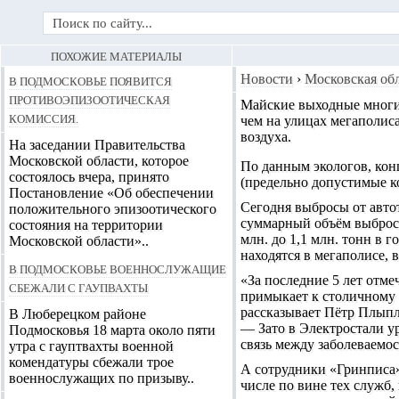
ПОХОЖИЕ МАТЕРИАЛЫ
В Подмосковье появится
Новости
›
Московская об
противоэпизоотическая
Майские выходные многи
комиссия.
чем на улицах мегаполиса
воздуха
.
На заседании Правительства
Московской области, которое
По данным экологов, ко
состоялось вчера, принято
(предельно допустимые ко
Постановление «Об обеспечении
Сегодня выбросы от авто
положительного эпизоотического
суммарный объём выбросо
состояния на территории
млн. до 1,1 млн. тонн в 
Московской области»..
находятся в мегаполисе,
В Подмосковье военнослужащие
«За последние 5 лет отме
сбежали с гаупвахты
примыкает к столичному 
рассказывает Пётр Плып
В Люберецком районе
— Зато в Электростали у
Подмосковья 18 марта около пяти
связь между заболеваемо
утра с гауптвахты военной
комендатуры сбежали трое
А сотрудники «Гринписа»
военнослужащих по призыву..
числе по вине тех служб