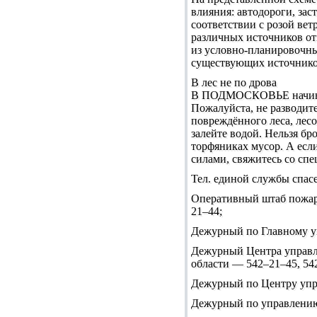
влияния: автодороги, зас
соответствии с розой ве
различных источников от
из условно-планировочны
существующих источнико
В лес не по дрова
В ПОДМОСКОВЬЕ начинает
Пожалуйста, не разводите
повреждённого леса, лесо
залейте водой. Нельзя бр
торфяниках мусор. А есл
силами, свяжитесь со сп
Тел. единой службы спас
Оперативный штаб пожар
21–44;
Дежурный по Главному у
Дежурный Центра управл
области — 542–21–45, 54
Дежурный по Центру упра
Дежурный по управлению