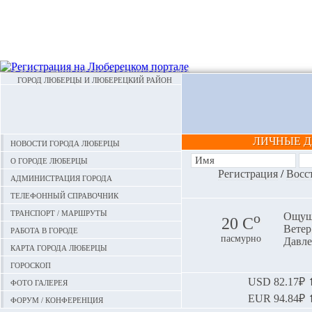
ГОРОД ЛЮБЕРЦЫ И ЛЮБЕРЕЦКИЙ РАЙОН
ЛИЧНЫЕ 
Новости города Люберцы
О городе Люберцы
Регистрация
/
Восс
Администрация города
Телефонный справочник
Транспорт / маршруты
o
Ощуща
20 С
Ветер:
Работа в городе
пасмурно
Давле
Карта города Люберцы
Гороскоп
Фото галерея
USD
82.17₽ ⬆
EUR
94.84₽ ⬆
Форум / конференция