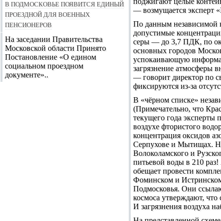
поджигают целые контейн
В Подмосковье появится единый
— возмущается эксперт «
проездной для военных
пенсионеров
По данным независимой к
допустимые концентрации
На заседании Правительства
серы — до 3,7 ПДК, по о
Московской области Принято
основных городов Москов
Постановление «О едином
успокаивающую информац
социальном проездном
загрязнение атмосферы в
документе»..
— говорит директор по с
фиксируются из-за отсут
В «чёрном списке» неза
(Примечательно, что Крас
текущего года эксперты п
воздухе фтористого водо
концентрация оксидов аз
Серпухове и Мытищах. Но
Волоколамского и Рузско
питьевой воды в 210 раз!
обещает провести компле
Фоминском и Истринском 
Подмосковья. Они ссыла
космоса утверждают, что
И загрязнения воздуха н
На представленной схеме