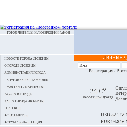
ГОРОД ЛЮБЕРЦЫ И ЛЮБЕРЕЦКИЙ РАЙОН
ЛИЧНЫЕ 
Новости города Люберцы
О городе Люберцы
Регистрация
/
Восс
Администрация города
Телефонный справочник
Транспорт / маршруты
o
Ощуща
24 С
Ветер:
Работа в городе
небольшой дождь
Давле
Карта города Люберцы
Гороскоп
Фото галерея
USD
82.17₽ ⬆
EUR
94.84₽ ⬆
Форум / конференция