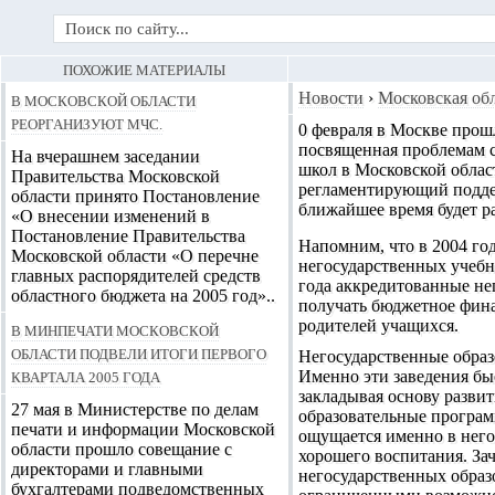
ПОХОЖИЕ МАТЕРИАЛЫ
В Московской области
Новости
›
Московская об
реорганизуют МЧС.
0 февраля в Москве прош
посвященная проблемам 
На вчерашнем заседании
школ в Московской облас
Правительства Московской
регламентирующий
подде
области принято Постановление
ближайшее время будет р
«О внесении изменений в
Постановление Правительства
Напомним, что в 2004 го
Московской области «О перечне
негосударственных учебны
главных распорядителей средств
года аккредитованные не
областного бюджета на 2005 год»..
получать бюджетное фина
родителей учащихся.
В Минпечати Московской
области подвели итоги первого
Негосударственные образ
квартала 2005 года
Именно эти заведения бы
закладывая основу разви
27 мая в Министерстве по делам
образовательные програм
печати и информации Московской
ощущается именно в него
области прошло совещание с
хорошего воспитания. За
директорами и главными
негосударственных образ
бухгалтерами подведомственных