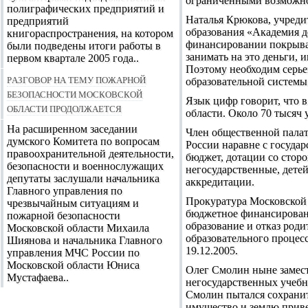
ограниченными возможнос
полиграфических предприятий и
Наталья Крюкова, учреди
предприятий
образования «Академия де
книгораспространения, на котором
финансировании покрывал
были подведены итоги работы в
занимать на это деньги, 
первом квартале 2005 года..
Поэтому необходим серье
Разговор на тему пожарной
образовательной системы
безопасности Московской
Язык цифр говорит, что в
области продолжается
области. Около 70 тысяч 
На расширенном заседании
Член общественной палат
думского Комитета по вопросам
России наравне с госуда
правоохранительной деятельности,
бюджет, дотации со сторо
безопасности и военнослужащих
негосударственные, дете
депутаты заслушали начальника
аккредитации.
Главного управления по
Прокуратура Московской 
чрезвычайным ситуациям и
бюджетное финансировани
пожарной безопасности
образование и отказ роди
Московской области Михаила
образовательного процесс
Шиянова и начальника Главного
19.12.2005.
управления МЧС России по
Московской области Юниса
Олег Смолин ныне замест
Мустафаева..
негосударственных учебн
Смолин пытался сохранит
имущество и землю приве