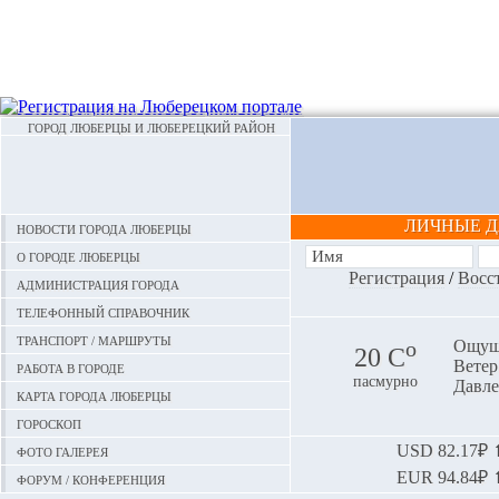
ГОРОД ЛЮБЕРЦЫ И ЛЮБЕРЕЦКИЙ РАЙОН
ЛИЧНЫЕ 
Новости города Люберцы
О городе Люберцы
Регистрация
/
Восс
Администрация города
Телефонный справочник
Транспорт / маршруты
o
Ощуща
20 С
Ветер:
Работа в городе
пасмурно
Давле
Карта города Люберцы
Гороскоп
Фото галерея
USD
82.17₽ ⬆
EUR
94.84₽ ⬆
Форум / конференция