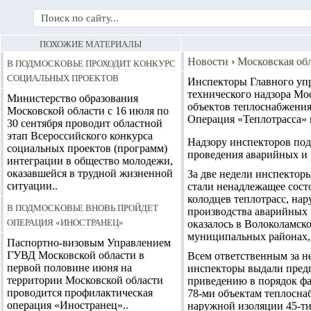
ПОХОЖИЕ МАТЕРИАЛЫ
В Подмосковье проходит конкурс
Новости
›
Московская об
социальных проектов
Инспекторы Главного упр
технического надзора Мо
Министерство образования
объектов теплоснабжения
Московской области с 16 июля по
Операция «Теплотрасса» 
30 сентября проводит областной
этап Всероссийского конкурса
Надзору инспекторов под
социальных проектов (программ)
проведения аварийных и 
интеграции в общество молодежи,
оказавшейся в трудной жизненной
За две недели инспектор
ситуации..
стали ненадлежащее сост
колодцев теплотрасс, на
В Подмосковье вновь пройдет
производства аварийных 
операция «Иностранец»
оказалось в Волоколамск
муниципальных районах, 
Паспортно-визовым Управлением
ГУВД Московской области в
Всем ответственным за н
первой половине июня на
инспекторы выдали предп
территории Московской области
приведению в порядок фа
проводится профилактическая
78-ми объектам теплосна
операция «Иностранец»..
наружной изоляции 45-ти