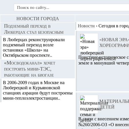
НОВОСТИ ГОРОДА
Подземный переход в
Новости
›
Сегодня в горо
Люберцах стал безопасным
В Люберцах реконструировали
«НОВАЯ ЭРА
подземный переход возле
ХОРЕОГРАФ
остановки «Школа» на
Октябрьском проспекте..
Поистине историческое 
«Мосводоканал» хочет
земле в минувший четверг
построить мини-ТЭС,
работающие на биогазе
В 2006-2009 годах в Москве на
Люберецкой и Курьяновской
станциях аэрации будут построены
мини-теплоэлектростанции..
МАТЕРИАЛЬ
ДЕТЕЙ
В связи с внесением изм
№260/2006-ОЗ «О внесен