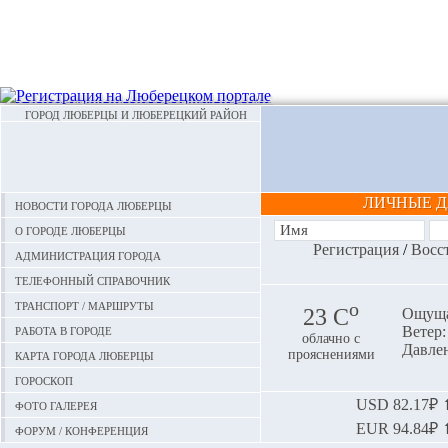
ГОРОД ЛЮБЕРЦЫ И ЛЮБЕРЕЦКИЙ РАЙОН
ЛИЧНЫЕ 
Новости города Люберцы
О городе Люберцы
Регистрация
/
Восс
Администрация города
Телефонный справочник
Транспорт / маршруты
o
23 С
Ощуща
Работа в городе
Ветер:
облачно с
Давлен
Карта города Люберцы
прояснениями
Гороскоп
Фото галерея
USD
82.17₽ ⬆
EUR
94.84₽ ⬆
Форум / конференция