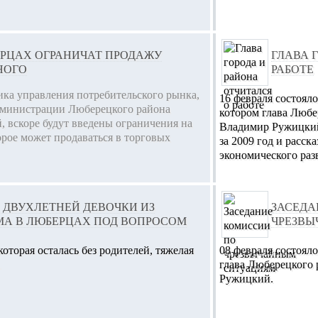
ЕРЦАХ ОГРАНИЧАТ ПРОДАЖУ
ГЛАВА 
НОГО
РАБОТЕ
ика управления потребительского рынка,
16 февраля состоял
дминистрации Люберецкого района
котором глава Любе
, вскоре будут введены ограничения на
Владимир Ружицкий
орое может продаваться в торговых
за 2009 год и расск
экономического разв
 ДВУХЛЕТНЕЙ ДЕВОЧКИ ИЗ
ЗАСЕДА
МА В ЛЮБЕРЦАХ ПОД ВОПРОСОМ
ЧРЕЗВЫ
оторая осталась без родителей, тяжелая
08 февраля состояло
.
глава Люберецкого
Ружицкий.