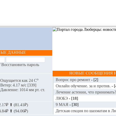
НЫЕ ДАННЫЕ
/
Восстановить пароль
НОВЫЕ СООБЩЕНИЯ Н
o
Вопрос про ремонт
-
[2]
Ощущается как 24 С
Ветер: 4.17 м/с [339]
Онлайн обучение. за и против.
-
[
Давление: 1014 мм рт. ст.
Лечение астении, что принимать
ЛЮБЭ
-
[18]
9 МАЯ
-
[30]
.17₽ ⬆ (81.41₽)
Детская секция по шахматам в 
.84₽ ⬆ (94.06₽)