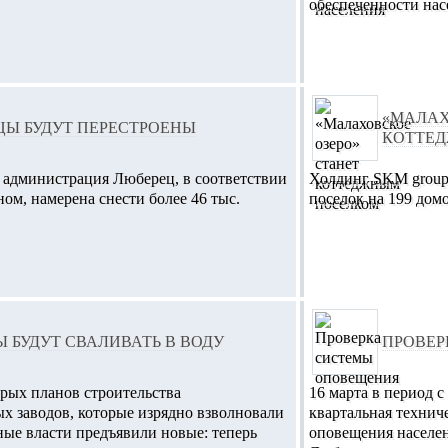
обеспеченности нас
«МАЛАХ
ЦЫ БУДУТ ПЕРЕСТРОЕНЫ
КОТТЕ
администрация Люберец, в соответствии
Холдинг SKM group
ом, намерена снести более 46 тыс.
поселок на 199 дом
 БУДУТ СВАЛИВАТЬ В ВОДУ
ПРОВЕР
арых планов строительства
16 марта в период с
х заводов, которые изрядно взволновали
квартальная технич
ные власти предъявили новые: теперь
оповещения населен