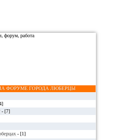
А ФОРУМЕ ГОРОДА ЛЮБЕРЦЫ
4]
?
-
[7]
Люберцах
-
[1]