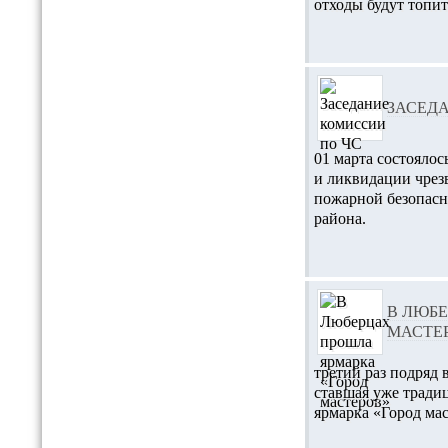
отходы будут топит
ЗАСЕД
01 марта состояло
и ликвидации чрез
пожарной безопас
района.
В ЛЮБ
МАСТЕ
третий раз подряд
ставшая уже тради
ярмарка «Город мас