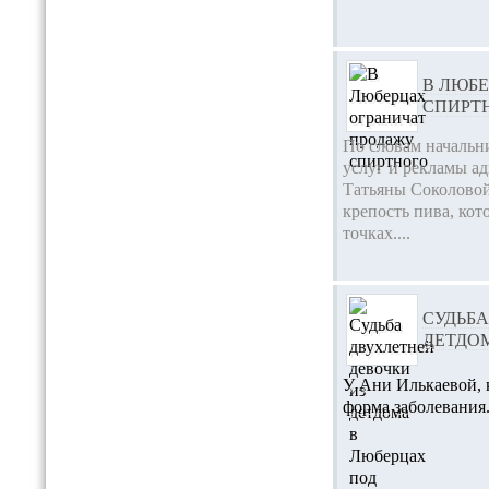
В ЛЮБ
СПИРТ
По словам начальн
услуг и рекламы а
Татьяны Соколовой
крепость пива, кот
точках....
СУДЬБА
ДЕТДО
У Ани Илькаевой, к
форма заболевания