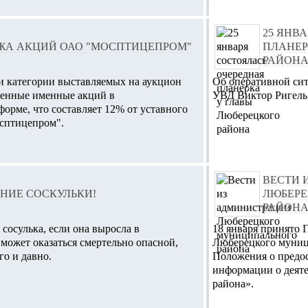
25 ЯНВ
ЖА АКЦИЙ ОАО "МОСПТИЦЕПРОМ"
ПЛАНЕР
РАЙОН
и категории выставляемых на аукцион
Об оперативной си
венные именные акций в
УВД Виктор Ригель
орме, что составляет 12% от уставного
сптицепром".
ВЕСТИ 
НИЕ СОСКУЛЬКИ!
ЛЮБЕР
РАЙОН
 сосулька, если она выросла в
18 января принято
 может оказаться смертельно опасной,
Люберецкого муниц
о и давно.
Положения о предо
информации о деят
района».