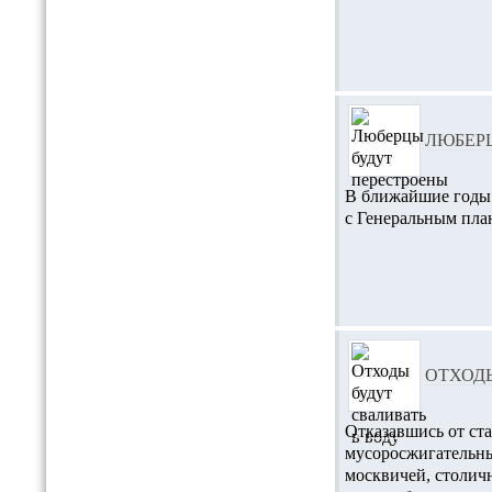
ЛЮБЕР
В ближайшие годы 
с Генеральным план
ОТХОДЫ
Отказавшись от ст
мусоросжигательны
москвичей, столич