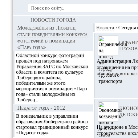
НОВОСТИ ГОРОДА
Молодожёны из Люберец
Новости
›
Сегодня 
стали победителями конкурса
фотографий в номинации
ОГРАНИ
«Пара года»
ГРУЗОВ
Областной конкурс фотографий
прошёл под патронажем
Администрация Люб
Управления ЗАГС по Московской
ограничения на про
области и комитета по культуре
общий вес которого
Люберецкого района,
победителями же этого
мероприятия в номинации «Пара
года» стали молодожёны из
Люберец..
Педагог года - 2012
ЭКОНО
ДЕТСК
В понедельник в управлении
образования Люберецкого района
стартовал традиционный конкурс
На аукционе в Мос
«Педагог года»..
строительства школ