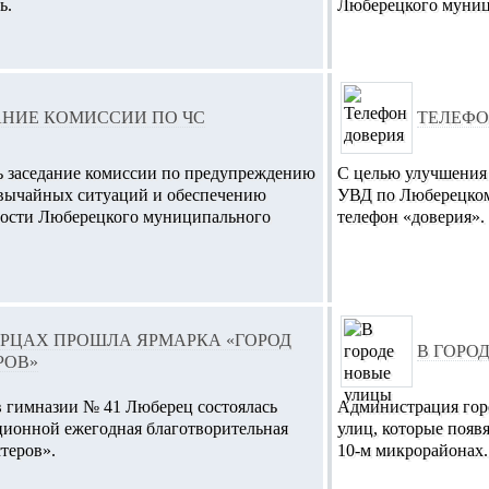
ь.
Люберецкого муниц
АНИЕ КОМИССИИ ПО ЧС
ТЕЛЕФО
сь заседание комиссии по предупреждению
С целью улучшения
вычайных ситуаций и обеспечению
УВД по Люберецком
ности Люберецкого муниципального
телефон «доверия».
ЕРЦАХ ПРОШЛА ЯРМАРКА «ГОРОД
В ГОРО
РОВ»
 в гимназии № 41 Люберец состоялась
Администрация гор
ционной ежегодная благотворительная
улиц, которые появя
теров».
10-м микрорайонах.