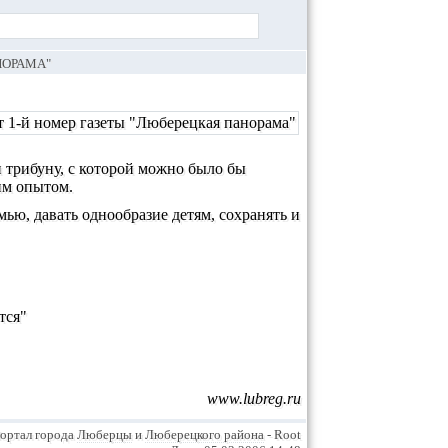
НОРАМА"
 трибуну, с которой можно было бы
им опытом.
мью, давать однообразие детям, сохранять и
тся"
www.lubreg.ru
ортал города
Люберцы
и
Люберецкого района
- Root