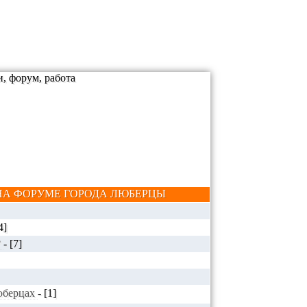
А ФОРУМЕ ГОРОДА ЛЮБЕРЦЫ
4]
?
-
[7]
Люберцах
-
[1]