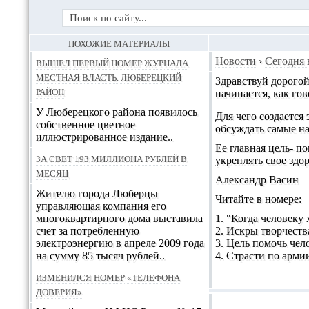
ПОХОЖИЕ МАТЕРИАЛЫ
Вышел первый номер журнала
Новости
›
Сегодня 
Местная власть. Люберецкий
Здравствуй дорогой
район
начинается, как гов
У Люберецкого района появилось
Для чего создается 
собственное цветное
обсуждать самые на
иллюстрированное издание..
Ее главная цель- п
За свет 193 миллиона рублей в
укреплять свое здо
месяц
Александр Васин
Жителю города Люберцы
Читайте в номере:
управляющая компания его
многоквартирного дома выставила
1. "Когда человеку
счет за потребленную
2. Искры творчеств
электроэнергию в апреле 2009 года
3. Цель помочь чел
на сумму 85 тысяч рублей..
4. Страсти по арми
Изменился номер «телефона
доверия»