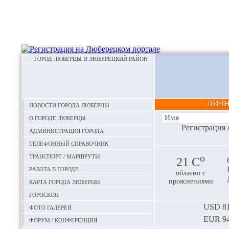
ГОРОД ЛЮБЕРЦЫ И ЛЮБЕРЕЦКИЙ РАЙОН
ЛИЧ
Новости города Люберцы
О городе Люберцы
Регистрация
Администрация города
Телефонный справочник
Транспорт / маршруты
o
21 С
Работа в городе
облачно с
Карта города Люберцы
прояснениями
Гороскоп
Фото галерея
USD
81
EUR
94
Форум / конференция