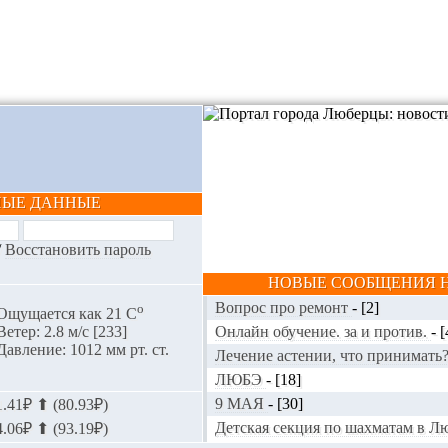
НЫЕ ДАННЫЕ
/
Восстановить пароль
НОВЫЕ СООБЩЕНИЯ Н
Вопрос про ремонт
-
[2]
o
Ощущается как 21 С
Онлайн обучение. за и против.
-
[
Ветер: 2.8 м/с [233]
Давление: 1012 мм рт. ст.
Лечение астении, что принимать
ЛЮБЭ
-
[18]
9 МАЯ
-
[30]
.41₽ ⬆ (80.93₽)
Детская секция по шахматам в 
.06₽ ⬆ (93.19₽)