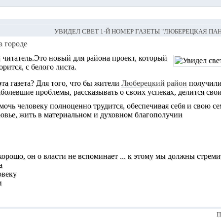
УВИДЕЛ СВЕТ 1-Й НОМЕР ГАЗЕТЫ "ЛЮБЕРЕЦКАЯ ПА
в городе
 читатель.Это новый для района проект, который
орится, с белого листа.
эта газета? Для того, что бы жители
Люберецкий район
получили
болевшие проблемы, рассказывать о своих успеках, делится сво
омочь человеку полноценно трудится, обеспечивая себя и свою се
ровье, жить в материальном и духовном благополучии
 хорошо, он о власти не вспоминает ... к этому мы должны стреми
а
овеку
и
П