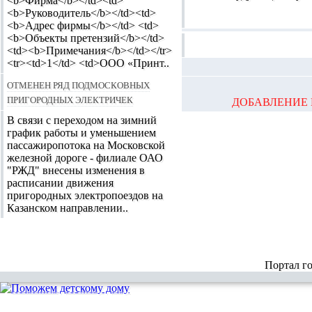
<b>Фирма</b></td><td>
<b>Руководитель</b></td><td>
<b>Адрес фирмы</b></td> <td>
<b>Объекты претензий</b></td>
<td><b>Примечания</b></td></tr>
<tr><td>1</td> <td>ООО «Принт..
Отменен ряд подмосковных
пригородных электричек
ДОБАВЛЕНИЕ 
В связи с переходом на зимний
график работы и уменьшением
пассажиропотока на Московской
железной дороге - филиале ОАО
"РЖД" внесены изменения в
расписании движения
пригородных электропоездов на
Казанском направлении..
Портал г