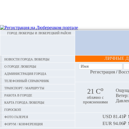
ГОРОД ЛЮБЕРЦЫ И ЛЮБЕРЕЦКИЙ РАЙОН
ЛИЧНЫЕ 
Новости города Люберцы
О городе Люберцы
Регистрация
/
Восс
Администрация города
Телефонный справочник
Транспорт / маршруты
o
21 С
Ощуща
Работа в городе
Ветер: 
облачно с
Давлен
Карта города Люберцы
прояснениями
Гороскоп
Фото галерея
USD
81.41₽ ⬆
EUR
94.06₽ ⬆
Форум / конференция