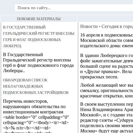
ПОХОЖИЕ МАТЕРИАЛЫ
В Государственный
Новости
›
Сегодня в горо
Геральдический регистр внесены
16 апреля в подмосковн
герб и флаг подмосковных
Московской области совм
Люберец
издательского дома: ежен
В Государственный
В здании
Люберецкого
го
Геральдический регистр внесены
фойе зажигательные девч
герб и флаг подмосковного города
большой сцене на радост
Люберцы..
и «
Другие правила
». Вела
прекрасных песен.
Обнародован список
Любой желающий мог выиг
неблагонадежных
смекалку, оригинальност
подмосковных застройщиков
красочные открытки, кни
Перечень инвесторов,
В своем выступлении пе
нарушающих обязательства по
Нина Владимировна Арашк
инвестиционным контрактам
Москвой», и с годами эта
<table border="0" cellpadding="0"
редактор газеты «
Судару
cellspacing="0"><tbody><tr><td>
поделились своими мнени
<b>№ п/п</b></td><td>
Москва
» будут еще актуал