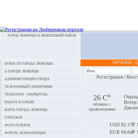
ГОРОД ЛЮБЕРЦЫ И ЛЮБЕРЕЦКИЙ РАЙОН
ЛИЧНЫЕ 
Новости города Люберцы
О городе Люберцы
Регистрация
/
Восс
Администрация города
Телефонный справочник
Транспорт / маршруты
o
26 С
Ощуща
Работа в городе
Ветер:
облачно с
Давлен
Карта города Люберцы
прояснениями
Гороскоп
Фото галерея
USD
82.17₽ ⬆
EUR
94.84₽ ⬆
Форум / конференция