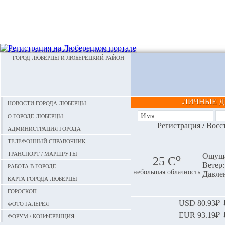
ГОРОД ЛЮБЕРЦЫ И ЛЮБЕРЕЦКИЙ РАЙОН
ЛИЧНЫЕ 
Новости города Люберцы
О городе Люберцы
Регистрация
/
Восс
Администрация города
Телефонный справочник
Транспорт / маршруты
o
Ощуща
25 С
Ветер:
Работа в городе
небольшая облачность
Давлен
Карта города Люберцы
Гороскоп
Фото галерея
USD
80.93₽ ⬇
EUR
93.19₽ ⬇
Форум / конференция