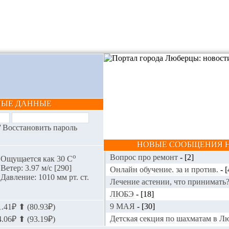
НЫЕ ДАННЫЕ
/
Восстановить пароль
НОВЫЕ СООБЩЕНИЯ Н
o
Вопрос про ремонт
-
[2]
Ощущается как 30 С
Ветер: 3.97 м/с [290]
Онлайн обучение. за и против.
-
[
Давление: 1010 мм рт. ст.
Лечение астении, что принимать
ЛЮБЭ
-
[18]
9 МАЯ
-
[30]
.41₽ ⬆ (80.93₽)
Детская секция по шахматам в 
.06₽ ⬆ (93.19₽)