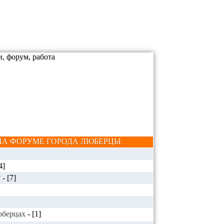
А ФОРУМЕ ГОРОДА ЛЮБЕРЦЫ
4]
?
-
[7]
Люберцах
-
[1]