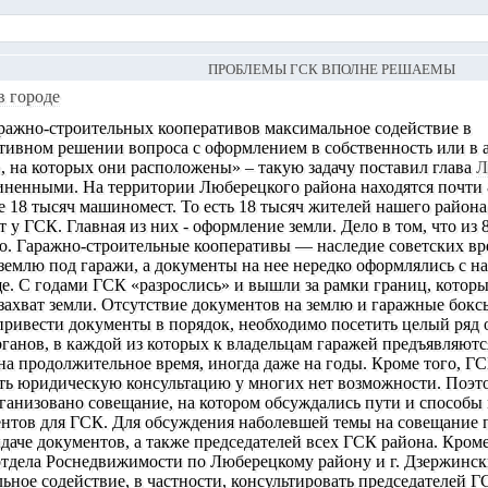
ПРОБЛЕМЫ ГСК ВПОЛНЕ РЕШАЕМЫ
в городе
аражно-строительных кооперативов максимальное содействие в
тивном решении вопроса с оформлением в собственность или в 
, на которых они расположены» – такую задачу поставил глава
Л
иненными. На территории Люберецкого района находятся почти 
 18 тысяч машиномест. То есть 18 тысяч жителей нашего района
 у ГСК. Главная из них - оформление земли. Дело в том, что и
ю. Гаражно-строительные кооперативы — наследие советских вре
землю под гаражи, а документы на нее нередко оформлялись с н
. С годами ГСК «разрослись» и вышли за рамки границ, которые
ахват земли. Отсутствие документов на землю и гаражные бокс
привести документы в порядок, необходимо посетить целый ряд 
ганов, в каждой из которых к владельцам гаражей предъявляют
 на продолжительное время, иногда даже на годы. Кроме того, ГС
ть юридическую консультацию у многих нет возможности. Поэт
ганизовано совещание, на котором обсуждались пути и способ
нтов для ГСК. Для обсуждения наболевшей темы на совещание п
даче документов, а также председателей всех ГСК района. Кроме
отдела Роснедвижимости по Люберецкому району и г. Дзержинс
ьное содействие, в частности, консультировать председателей Г