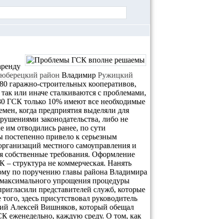
аренду
юберецкий район
Владимир
Ружицкий
80 гаражно-строительных кооперативов,
 так или иначе сталкиваются с проблемами,
з 80 ГСК только 10% имеют все необходимые
мен, когда предприятия выделяли для
арушениями законодательства, либо не
 им отводились ранее, по сути
ы постепенно привело к серьезным
организаций местного самоуправления и
ся собственные требования. Оформление
К – структура не коммерческая. Нанять
ому по поручению главы района Владимира
ы максимального упрощения процедуры
ригласили представителей служб, которые
 того, здесь присутствовал руководитель
кий Алексей Вишняков, который обещал
СК еженедельно, каждую среду. О том, как