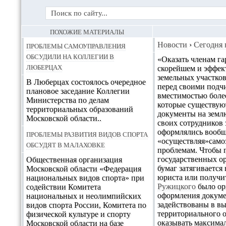
ПОХОЖИЕ МАТЕРИАЛЫ
Проблемы самоуправления
Новости
›
Сегодня 
обсудили на Коллегии в
«Оказать членам г
Люберцах
скорейшем и эффек
земельных участков
В Люберцах состоялось очередное
перед своими подч
плановое заседание Коллегии
вместимостью более
Министерства по делам
которые существуют
территориальных образований
документы на земл
Московской области..
своих сотрудников 
оформлялись вообще
Проблемы развития видов спорта
«осуществляя»самоз
обсудят в Малаховке
проблемам. Чтобы 
государственных ор
Общественная организация
бумаг затягивается
Московской области «Федерация
юриста или получи
национальных видов спорта» при
Ружицкого
было ор
содействии Комитета
оформления докуме
национальных и неолимпийских
задействованы в вы
видов спорта России, Комитета по
территориального 
физической культуре и спорту
оказывать максимал
Московской области на базе