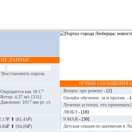
НЫЕ ДАННЫЕ
/
Восстановить пароль
НОВЫЕ СООБЩЕНИЯ Н
o
Вопрос про ремонт
-
[2]
Ощущается как 18 С
Ветер: 4.37 м/с [331]
Онлайн обучение. за и против.
-
[
Давление: 1017 мм рт. ст.
Лечение астении, что принимать
ЛЮБЭ
-
[18]
9 МАЯ
-
[30]
.17₽ ⬆ (81.41₽)
Детская секция по шахматам в 
.84₽ ⬆ (94.06₽)