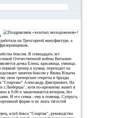
в
 работала на Трехгорной мануфактуре, а
 фрезеровщиком.
ейства боксом. В семнадцать лет
Великой Отечественной войны Виталию
является дочка Елена, красавица, умница.
го первый тренер и кумир, переходит на
одолжает занятия боксом у Якова Ильича
ему свои тренерские секреты и бразды
ом "Спартаке" Александр Дмитриевич. На
н г.Люберцы", хотя по-прежнему живет в
но в 9.00 и заканчивается вечером, без
ами. И его семья - ему в помощь. Супруга,
портивной форме и не знать тягостей
ец, клуб бокса "Спартак", руководство