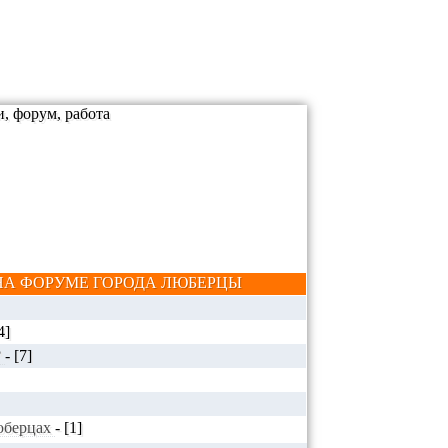
А ФОРУМЕ ГОРОДА ЛЮБЕРЦЫ
4]
?
-
[7]
Люберцах
-
[1]