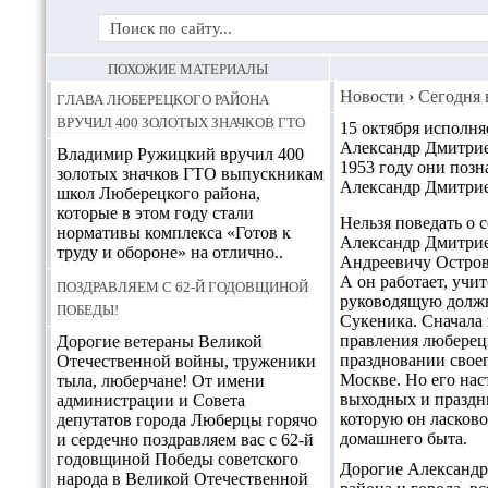
ПОХОЖИЕ МАТЕРИАЛЫ
Глава Люберецкого района
Новости
›
Сегодня 
вручил 400 золотых значков ГТО
15 октября исполня
Александр Дмитрие
Владимир Ружицкий вручил 400
1953 году они позн
золотых значков ГТО выпускникам
Александр Дмитрие
школ Люберецкого района,
которые в этом году стали
Нельзя поведать о 
нормативы комплекса «Готов к
Александр Дмитрие
труду и обороне» на отлично..
Андреевичу Острове
А он работает, учи
Поздравляем с 62-й годовщиной
руководящую должн
победы!
Сукеника. Сначала 
правления люберецк
Дорогие ветераны Великой
праздновании свое
Отечественной войны, труженики
Москве. Но его нас
тыла, люберчане! От имени
выходных и праздни
администрации и Совета
которую он ласково
депутатов города Люберцы горячо
домашнего быта.
и сердечно поздравляем вас с 62-й
годовщиной Победы советского
Дорогие Александр 
народа в Великой Отечественной