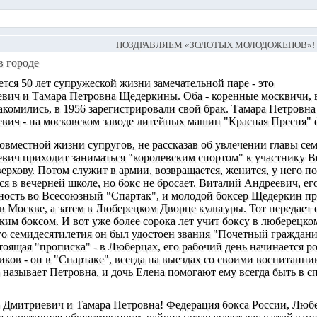
ПОЗДРАВЛЯЕМ «ЗОЛОТЫХ МОЛОДОЖЕНОВ»!
в городе
ется
50 лет супружеской жизни
замечательной паре - это
вич и Тамара Петровна Щедеркины. Оба - коренные москвичи, 
акомились, в 1956 зарегистрировали свой брак. Тамара Петровна
вич - на московском заводе литейных машин "Красная Пресня"
совместной жизни супругов, не рассказав об увлечении главы сем
вич приходит заниматься "королевским спортом" к участнику 
рхову. Потом служит в армии, возвращается, женится, у него по
тся в вечерней школе, но бокс не бросает. Виталий Андреевич, е
ость во Всесоюзный "Спартак", и молодой боксер Щедеркин пр
в Москве, а затем в Люберецком Дворце культуры. Тот передает 
им боксом. И вот уже более сорока лет учит боксу в люберецк
го семидесятилетия он был удостоен звания "Почетный граждани
тоящая "прописка" - в Люберцах, его рабочий день начинается ров
ков - он в "Спартаке", всегда на выездах со своими воспитанник
 называет Петровна, и дочь Елена помогают ему всегда быть в с
Дмитриевич и Тамара Петровна! Федерация бокса России, Любер