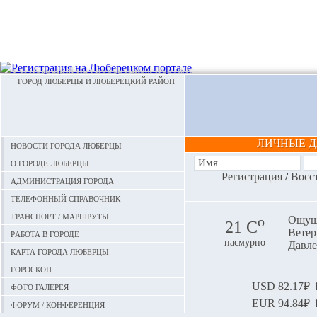
ГОРОД ЛЮБЕРЦЫ И ЛЮБЕРЕЦКИЙ РАЙОН
ЛИЧНЫЕ 
Новости города Люберцы
О городе Люберцы
Регистрация
/
Восс
Администрация города
Телефонный справочник
Транспорт / маршруты
o
Ощуща
21 С
Ветер:
Работа в городе
пасмурно
Давле
Карта города Люберцы
Гороскоп
Фото галерея
USD
82.17₽ ⬆
EUR
94.84₽ ⬆
Форум / конференция