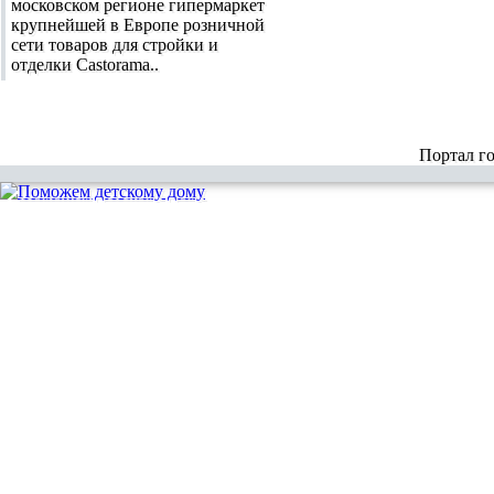
московском регионе гипермаркет
крупнейшей в Европе розничной
сети товаров для стройки и
отделки Castorama..
Портал г