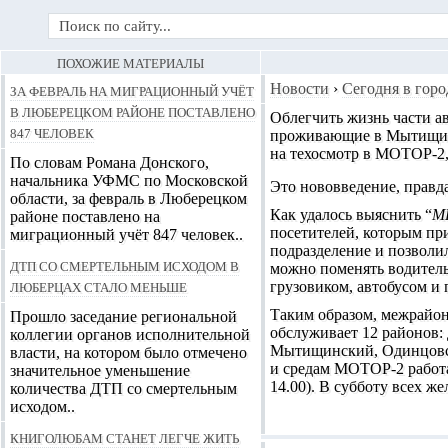
ПОХОЖИЕ МАТЕРИАЛЫ
За февраль на миграционный учёт
Новости
›
Сегодня в горо
в Люберецком районе поставлено
Облегчить жизнь части а
847 человек
проживающие в Мытищинск
на техосмотр в
МОТОР-2
По словам Романа Донского,
начальника УФМС по Московской
Это нововведение, правда
области, за февраль в Люберецком
Как удалось выяснить “
М
районе поставлено на
посетителей, которым пр
миграционный учёт 847 человек..
подразделение и позволи
ДТП со смертельным исходом в
можно поменять водитель
Люберцах стало меньше
грузовиком, автобусом и
Таким образом, межрайон
Прошло заседание региональной
обслуживает 12 районов:
коллегии органов исполнительной
Мытищинский, Одинцовск
власти, на котором было отмечено
и средам МОТОР-2 работае
значительное уменьшение
14.00). В субботу всех ж
количества ДТП со смертельным
исходом..
Книголюбам станет легче жить