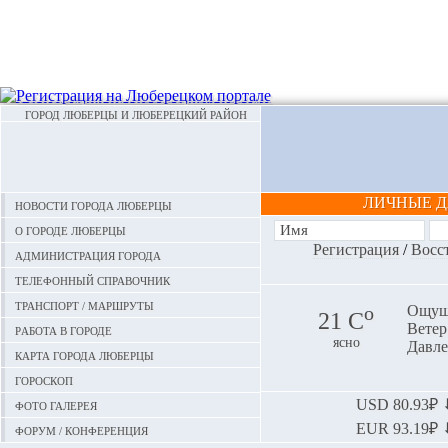
ГОРОД ЛЮБЕРЦЫ И ЛЮБЕРЕЦКИЙ РАЙОН
ЛИЧНЫЕ 
Новости города Люберцы
О городе Люберцы
Регистрация
/
Восс
Администрация города
Телефонный справочник
Транспорт / маршруты
o
Ощуща
21 С
Ветер:
Работа в городе
ясно
Давле
Карта города Люберцы
Гороскоп
Фото галерея
USD
80.93₽ ⬇
EUR
93.19₽ ⬇
Форум / конференция