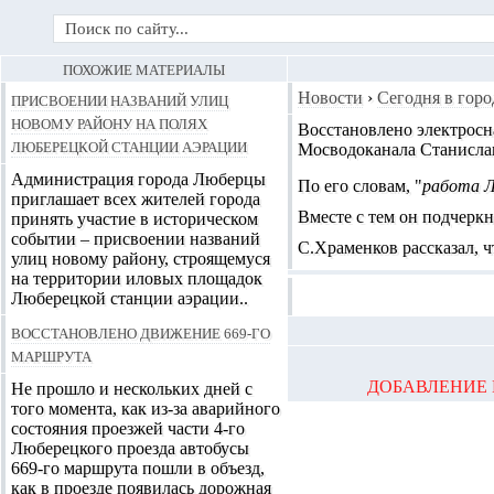
ПОХОЖИЕ МАТЕРИАЛЫ
Присвоении названий улиц
Новости
›
Сегодня в горо
новому району на полях
Восстановлено электрос
Люберецкой станции аэрации
Мосводоканала Станисла
Администрация города Люберцы
По его словам, "
работа Л
приглашает всех жителей города
Вместе с тем он подчеркн
принять участие в историческом
событии – присвоении названий
С.Храменков рассказал, ч
улиц новому району, строящемуся
на территории иловых площадок
Люберецкой станции аэрации..
Восстановлено движение 669-го
маршрута
ДОБАВЛЕНИЕ 
Не прошло и нескольких дней с
того момента, как из-за аварийного
состояния проезжей части 4-го
Люберецкого проезда автобусы
669-го маршрута пошли в объезд,
как в проезде появилась дорожная