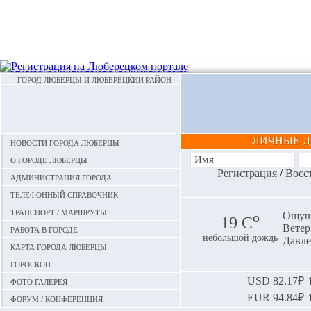
ГОРОД ЛЮБЕРЦЫ И ЛЮБЕРЕЦКИЙ РАЙОН
ЛИЧНЫЕ 
Новости города Люберцы
О городе Люберцы
Регистрация
/
Восс
Администрация города
Телефонный справочник
Транспорт / маршруты
o
Ощуща
19 С
Ветер:
Работа в городе
небольшой дождь
Давле
Карта города Люберцы
Гороскоп
Фото галерея
USD
82.17₽ ⬆
EUR
94.84₽ ⬆
Форум / конференция