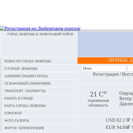
ГОРОД ЛЮБЕРЦЫ И ЛЮБЕРЕЦКИЙ РАЙОН
ЛИЧНЫЕ 
Новости города Люберцы
О городе Люберцы
Регистрация
/
Восс
Администрация города
Телефонный справочник
Транспорт / маршруты
o
21 С
Ощуща
Работа в городе
Ветер:
переменная
Давлен
Карта города Люберцы
облачность
Гороскоп
Фото галерея
USD
82.17₽ ⬆
EUR
94.84₽ ⬆
Форум / конференция