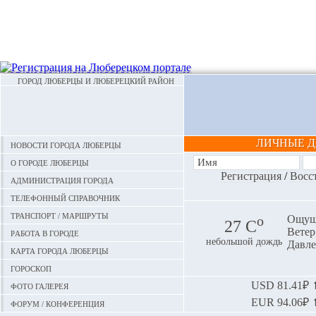
ГОРОД ЛЮБЕРЦЫ И ЛЮБЕРЕЦКИЙ РАЙОН
ЛИЧНЫЕ 
Новости города Люберцы
О городе Люберцы
Регистрация
/
Восс
Администрация города
Телефонный справочник
Транспорт / маршруты
o
Ощуща
27 С
Ветер:
Работа в городе
небольшой дождь
Давле
Карта города Люберцы
Гороскоп
Фото галерея
USD
81.41₽ ⬆
EUR
94.06₽ ⬆
Форум / конференция