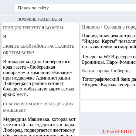
ПОХОЖИЕ МАТЕРИАЛЫ
Порядок требуется во всём
Новости
›
Сегодня в горо
Проведенная реконструкц
В..
"Яндекс. Карты" позволи
Любите свой район? Расскажите
пользователям всемирной
об этом всем!
Теперь на WEB-ресурсе о
В подарок ко Дню Люберецкого
Бронницы, Наро-Фоминск
края газета «Люберецкая
Карта города Люберцы
панорама» и компания «Билайн»
при поддержке Администрации
Топографический банк да
Люберецкого района готовят
«Яндекс.Карты» теперь от
большую мобильную карту самых
ярких мест..
Спасём всем миром медведицу
Машеньку
Медведица Машенька, которая вот
уже пятый год содержится в парке
Люберец, подвергается жестокому
ДОБАВЛЕНИЕ 
обращению и животному срочно