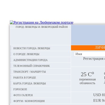
ГОРОД ЛЮБЕРЦЫ И ЛЮБЕРЕЦКИЙ РАЙОН
ЛИЧ
Новости города Люберцы
О городе Люберцы
Регистрация
Администрация города
Телефонный справочник
Транспорт / маршруты
o
25 С
Работа в городе
переменная
Карта города Люберцы
облачность
Гороскоп
Фото галерея
USD
81
EUR
94
Форум / конференция