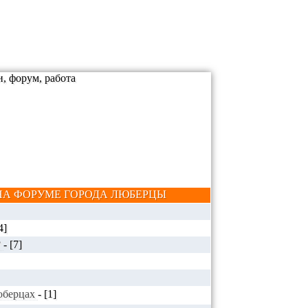
А ФОРУМЕ ГОРОДА ЛЮБЕРЦЫ
4]
?
-
[7]
Люберцах
-
[1]