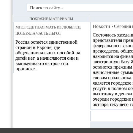
ПОХОЖИЕ МАТЕРИАЛЫ
Многодетная мать из Люберец
Новости
›
Сегодня 
потеряла часть льгот
Состоялось заседа
представителя през
Россия остаётся единственной
федерального закон
страной в Европе, где
председатель обще
общенациональных пособий на
находится на финал
детей нет, а начисляются они и
электронную базу Ж
выплачиваются строго по
останется прежним
прописке..
начисленные суммы 
словам начальника 
является городско
услуги в полном об
льготнику в денежн
очереди городские
октября текущего г