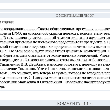
О МОНЕТИЗАЦИИ ЛЬГОТ
в городе
ние координационного Совета общественных приемных полномо
идента ЦФО, на котором обсуждался переход к новому этапу реа
а. В нем приняла участие первый заместитель главы администра
ственной приемной полномочного представителя президента в 
ьной стадии этого перехода. 80 процентов из числа всех льготник
КХ. По этой базе и будут начисляться денежные компенсации. 
 и будет напрямую зависеть от коммунальных начислений. Упра
переведет на банковские лицевые счета льготника либо достави
Управления В.В. Дерябина, наиболее готовым к переходу на пе
е поселение Томилино. Уже с 1 июля томилинские льготники на
ъеме. Это означает, что теперь та сумма, которая не входила в п
ом эквиваленте. С 1 августа монетизация льгот коснется жителе
 поселения Малаховка и Октябрьский. Люберчане начнут получат
ода.
КОММЕНТАРИИ: 0