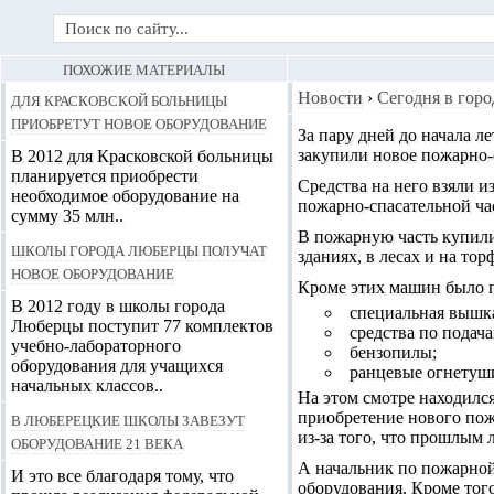
ПОХОЖИЕ МАТЕРИАЛЫ
Для Красковской больницы
Новости
›
Сегодня в горо
приобретут новое оборудование
За пару дней до начала л
закупили новое пожарно-
В 2012 для Красковской больницы
планируется приобрести
Средства на него взяли 
необходимое оборудование на
пожарно-спасательной ча
сумму 35 млн..
В пожарную часть купил
Школы города Люберцы получат
зданиях, в лесах и на то
новое оборудование
Кроме этих машин было 
В 2012 году в школы города
специальная вышка
Люберцы поступит 77 комплектов
средства по подач
учебно-лабораторного
бензопилы;
оборудования для учащихся
ранцевые огнетуши
начальных классов..
На этом смотре находилс
В Люберецкие школы завезут
приобретение нового пож
из-за того, что прошлым
оборудование 21 века
А начальник по пожарной
И это все благодаря тому, что
оборудования. Кроме тог