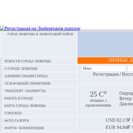
ГОРОД ЛЮБЕРЦЫ И ЛЮБЕРЕЦКИЙ РАЙОН
ЛИЧНЫЕ 
Новости города Люберцы
О городе Люберцы
Регистрация
/
Восс
Администрация города
Телефонный справочник
Транспорт / маршруты
o
25 С
Ощуща
Работа в городе
Ветер: 
облачно с
Давлен
Карта города Люберцы
прояснениями
Гороскоп
Фото галерея
USD
82.17₽ ⬆
EUR
94.84₽ ⬆
Форум / конференция