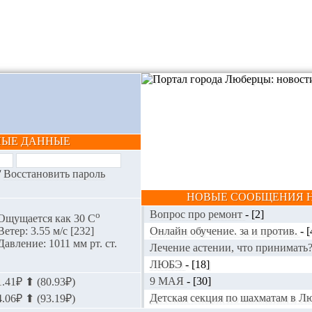
НЫЕ ДАННЫЕ
/
Восстановить пароль
НОВЫЕ СООБЩЕНИЯ Н
Вопрос про ремонт
-
[2]
o
Ощущается как 30 С
Онлайн обучение. за и против.
-
[
Ветер: 3.55 м/с [232]
Давление: 1011 мм рт. ст.
Лечение астении, что принимать
ЛЮБЭ
-
[18]
9 МАЯ
-
[30]
.41₽ ⬆ (80.93₽)
Детская секция по шахматам в 
.06₽ ⬆ (93.19₽)