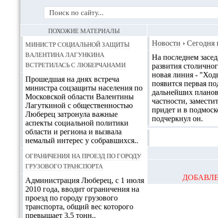
ПОХОЖИЕ МАТЕРИАЛЫ
Министр социальной защиты
Новости
›
Сегодня 
Валентина Лагункина
На последнем засе
встретилась с люберчанами
развития столичног
новая линия - "Ход
Прошедшая на днях встреча
появится первая по
министра соцзащиты населения по
дальнейших планов 
Московской области Валентины
частности, замести
Лагуткиной с общественностью
придет и в подмоск
Люберец затронула важные
подчеркнул он.
аспекты социальной политики
области и региона и вызвала
немалый интерес у собравшихся..
Ограничения на проезд по городу
грузового транспорта
ДОБАВЛЕ
Администрация Люберец, с 1 июля
2010 года, вводит ограничения на
проезд по городу грузового
транспорта, общий вес которого
превышает 3,5 тонн..