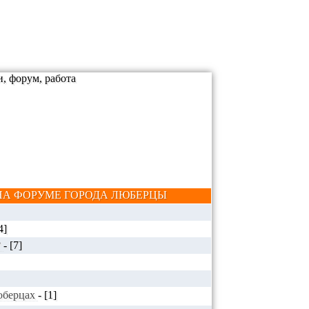
А ФОРУМЕ ГОРОДА ЛЮБЕРЦЫ
4]
?
-
[7]
Люберцах
-
[1]