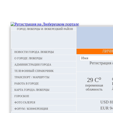
ГОРОД ЛЮБЕРЦЫ И ЛЮБЕРЕЦКИЙ РАЙОН
ЛИЧ
Новости города Люберцы
О городе Люберцы
Регистрация
Администрация города
Телефонный справочник
Транспорт / маршруты
o
29 С
Работа в городе
переменная
Карта города Люберцы
облачность
Гороскоп
Фото галерея
USD
81
EUR
94
Форум / конференция