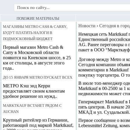
ПОХОЖИЕ МАТЕРИАЛЫ
Магазины Metro Cash & Carry,
Новости
›
Сегодня в горо
будут платить налоги в
Немецкая сеть Marktkauf 
подмосковный бюджет
Единственный российский
AG
. Ранее переговоры о
Первый магазин Metro Cash &
пакет в ООО “Маркткауф 
Carry в Московской области
появится на Киевском шоссе, в 25
Договор между Metro и к
км от столицы, в августе этого
Сегодня компании объявят
года..
комментарии в Marktkauf 
покупку торгцентра. О то
До 15 января METRO пускает всех
В июле топ-менеджер одн
МЕТРО Кэш энд Керри
Marktkauf в 00-2500 за 1
предоставляет своим клиентам
недвижимости может стои
удобное решение их нужд..
Гипермаркет Marktkauf в 
Marktkauf встанет рядом с
пять центров. В начале 2
Auchan
МКАД и ул. Суздальской.
Крупный ритейлер из Германии,
Первое сообщение о возм
работающий под маркой Marktkauf,
Lebensmittel Zeitung, ко