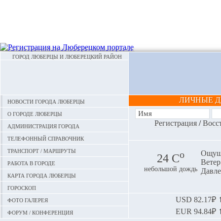
ГОРОД ЛЮБЕРЦЫ И ЛЮБЕРЕЦКИЙ РАЙОН
ЛИЧНЫЕ 
Новости города Люберцы
О городе Люберцы
Регистрация
/
Восс
Администрация города
Телефонный справочник
Транспорт / маршруты
o
Ощуща
24 С
Ветер:
Работа в городе
небольшой дождь
Давле
Карта города Люберцы
Гороскоп
Фото галерея
USD
82.17₽ ⬆
EUR
94.84₽ ⬆
Форум / конференция