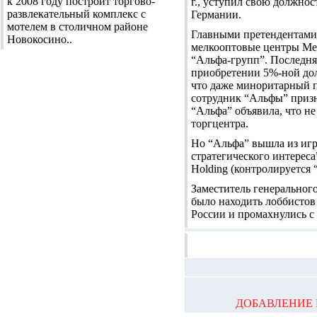
к 2008 году построит торгово-
г., уступил свою должнос
развлекательный комплекс с
Германии.
мотелем в столичном районе
Главными претендентами 
Новокосино..
мелкооптовые центры Met
“Альфа-групп”. Последня
приобретении 5%-ной дол
что даже миноритарный п
сотрудник “Альфы” призн
“Альфа” объявила, что не
торгцентра.
Но “Альфа” вышла из игры
стратегического интереса
Holding (контролируется 
Заместитель генерального
было находить лоббистов 
России и промахнулись с
ДОБАВЛЕНИЕ 