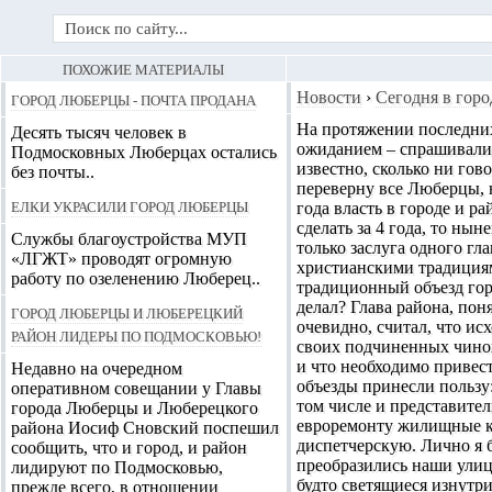
ПОХОЖИЕ МАТЕРИАЛЫ
Город Люберцы - Почта продана
Новости
›
Сегодня в горо
На протяжении последних 
Десять тысяч человек в
ожиданием – спрашивали: 
Подмосковных Люберцах остались
известно, сколько ни гов
без почты..
переверну все Люберцы, 
Елки украсили город Люберцы
года власть в городе и р
сделать за 4 года, то нын
Службы благоустройства МУП
только заслуга одного гла
«ЛГЖТ» проводят огромную
христианскими традициям
работу по озеленению Люберец..
традиционный объезд горо
делал? Глава района, пон
Город Люберцы и Люберецкий
очевидно, считал, что ис
район лидеры по Подмосковью!
своих подчиненных чинов
и что необходимо привес
Недавно на очередном
объезды принесли пользу:
оперативном совещании у Главы
том числе и представите
города Люберцы и Люберецкого
евроремонту жилищные к
района Иосиф Сновский поспешил
диспетчерскую. Лично я 
сообщить, что и город, и район
преобразились наши улицы
лидируют по Подмосковью,
будто светящиеся изнутри
прежде всего, в отношении