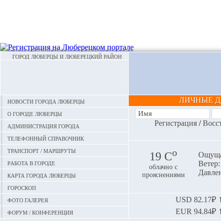
ГОРОД ЛЮБЕРЦЫ И ЛЮБЕРЕЦКИЙ РАЙОН
ЛИЧНЫЕ 
Новости города Люберцы
О городе Люберцы
Регистрация
/
Восс
Администрация города
Телефонный справочник
Транспорт / маршруты
o
19 С
Ощуща
Работа в городе
Ветер: 
облачно с
Давлен
Карта города Люберцы
прояснениями
Гороскоп
Фото галерея
USD
82.17₽ ⬆
EUR
94.84₽ ⬆
Форум / конференция