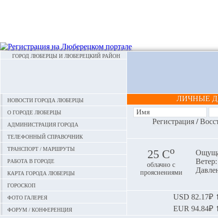
ГОРОД ЛЮБЕРЦЫ И ЛЮБЕРЕЦКИЙ РАЙОН
ЛИЧНЫЕ 
Новости города Люберцы
О городе Люберцы
Регистрация
/
Восс
Администрация города
Телефонный справочник
Транспорт / маршруты
o
25 С
Ощуща
Работа в городе
Ветер:
облачно с
Давлен
Карта города Люберцы
прояснениями
Гороскоп
Фото галерея
USD
82.17₽ ⬆
EUR
94.84₽ ⬆
Форум / конференция