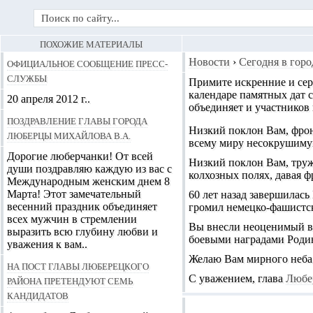
ПОХОЖИЕ МАТЕРИАЛЫ
Официальное сообщение пресс-
Новости
›
Сегодня в горо
службы
Примите искренние и сер
календаре памятных дат 
20 апреля 2012 г..
объединяет и участников 
Поздравление Главы города
Низкий поклон Вам, фрон
Люберцы Михайлова В.А.
всему миру несокрушимую
Дорогие люберчанки! От всей
Низкий поклон Вам, труж
души поздравляю каждую из вас с
колхозных полях, давая ф
Международным женским днем 8
Марта! Этот замечательный
60 лет назад завершилас
весенний праздник объединяет
громил немецко-фашистски
всех мужчин в стремлении
Вы внесли неоценимый вк
выразить всю глубину любви и
боевыми наградами Родин
уважения к вам..
Желаю Вам мирного неба 
На пост главы Люберецкого
С уважением
, глава
Любе
района претендуют семь
кандидатов