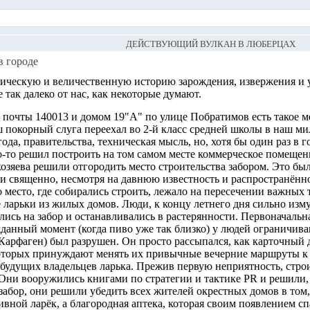
ДЕЙСТВУЮЩИЙ ВУЛКАН В ЛЮБЕРЦАХ
в городе
гическую и величественную историю зарождения, извержения и 
 так далеко от нас, как некоторые думают.
очты 140013 и домом 19"А" по улице Побратимов есть такое мес
ш покорный слуга переехал во 2-й класс средней школы в наш м
ода, правительства, техническая мысль, но, хотя бы один раз в г
о-то решил построить на том самом месте коммерческое помещени
хозяева решили отгородить место строительства забором. Это был
и священно, несмотря на давнюю известность и распространённо
 место, где собирались строить, лежало на пересечении важных 
ларьки из жилых домов. Люди, к концу летнего дня сильно и
ись на забор и останавливались в растерянности. Первоначальна
данный момент (когда пиво уже так близко) у людей ограничива
о Карфаген) был разрушен. Он просто рассыпался, как карточный 
оторых принуждают менять их привычные вечерние маршруты к вод
удущих владельцев ларька. Прежив первую неприятность, строи
Они вооружились книгами по стратегии и тактике PR и решили, в
забор, они решили убедить всех жителей окрестных домов в том, 
ивной ларёк, а благородная аптека, которая своим появлением с