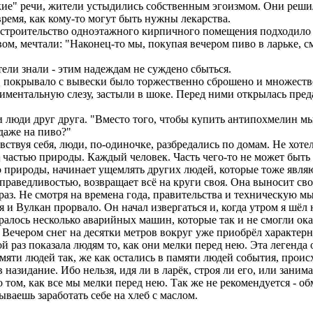
кие" речи, жители устыдились собственным эгоизмом. Они решил
 время, как кому-то могут быть нужны лекарства.
 строительство одноэтажного кирпичного помещения подходило
вом, мечтали: "Наконец-то мы, покупая вечером пиво в ларьке, 
ели знали - этим надеждам не суждено сбыться.
и, покрывало с вывески было торжественно сброшено и множест
иментальную слезу, застыли в шоке. Перед ними открылась пред
 люди друг друга. "Вместо того, чтобы купить антипохмелин мы
 даже на пиво?"
вствуя себя, люди, по-одиночке, разбредались по домам. Не хоте
 частью природы. Каждый человек. Часть чего-то не может быть 
природы, начинает ущемлять других людей, которые тоже являю
праведливостью, возвращает всё на круги своя. Она выносит сво
 раз. Не смотря на времена года, правительства и техническую м
 и Вулкан прорвало. Он начал извергаться и, когда утром я шёл 
ралось несколько аварийных машин, которые так и не смогли ока
. Вечером снег на десятки метров вокруг уже приобрёл характер
й раз показала людям то, как они мелки перед нею. Эта легенда 
памяти людей так, же как остались в памяти людей события, прои
 назидание. Ибо нельзя, идя ли в ларёк, строя ли его, или занима
о том, как все мы мелки перед нею. Так же не рекомендуется - 
ваешь заработать себе на хлеб с маслом.