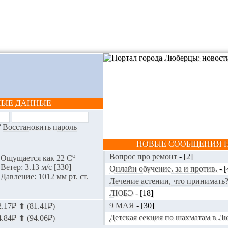
НЫЕ ДАННЫЕ
/
Восстановить пароль
НОВЫЕ СООБЩЕНИЯ Н
o
Вопрос про ремонт
-
[2]
Ощущается как 22 С
Ветер: 3.13 м/с [330]
Онлайн обучение. за и против.
-
[
Давление: 1012 мм рт. ст.
Лечение астении, что принимать
ЛЮБЭ
-
[18]
9 МАЯ
-
[30]
.17₽ ⬆ (81.41₽)
Детская секция по шахматам в 
.84₽ ⬆ (94.06₽)