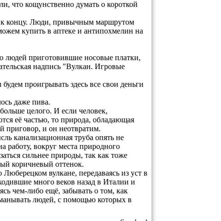
и, что кощунственно думать о короткой
 к концу. Люди, привычным маршрутом
сможем купить в аптеке и антипохмелин на
во людей приготовившие носовые платки,
ательская надпись "Вулкан. Игровые
 будем проигрывать здесь все свои деньги
лось даже пива.
больше целого. И если человек,
тся её частью, то природа, обладающая
й приговор, и он неотвратим.
ысль канализационная труба опять не
на работу, вокруг места природного
заться сильнее природы, так как тоже
ный коричневый оттенок.
о Люберецком вулкане, передаваясь из уст в
сходившие много веков назад в Италии и
ясь чем-либо ещё, забывать о том, как
обманывать людей, с помощью которых в