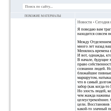
ПОХОЖИЕ МАТЕРИАЛЫ
Новости
›
Сегодня 
Я поведаю вам тра
находится совсем не
Между Отделением п
много лет назад ва
Менялись времена г
И вот, однажды, кт
В начале, будущие 
право собственност
сознании людей. Но
ближайшие пивные 
маршрутом, натыкал
что в самый долгож
забор (как когда-т
Но злость людей, к
чем жажда наживы б
целеустремлённее. 
цели. Восстановив 
какой-то злачный п