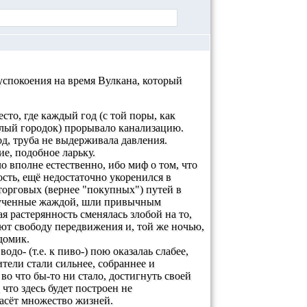
успокоения на время Вулкана, который
то, где каждый год (с той поры, как
илый городок) прорывало канализацию.
од, труба не выдерживала давления.
е, подобное ларьку.
о вполне естественно, ибо миф о том, что
сть, ещё недостаточно укоренился в
торговых (вернее "покупных") путей в
змученные жаждой, шли привычным
я растерянность сменялась злобой на то,
ют свободу передвижения и, той же ночью,
домик.
о- (т.е. к пиво-) пою оказалаь слабее,
тели стали сильнее, собраннее и
о что бы-то ни стало, достигнуть своей
что здесь будет построен не
пасёт множество жизней.