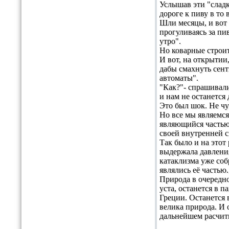
Услышав эти "слад
дороге к пиву в то
Шли месяцы, и вот
прогуливаясь за пи
утро".
Но коварные строит
И вот, на открыти
дабы смахнуть сент
автоматы".
"Как?"- спрашивали
и нам не останется
Это был шок. Не чу
Но все мы являемся
являющийся частью 
своей внутренней с
Так было и на этот
выдержала давления
катаклизма уже соб
являлись её частью
Природа в очередно
уста, останется в 
Греции. Останется в
велика природа. И 
дальнейшем расчиты