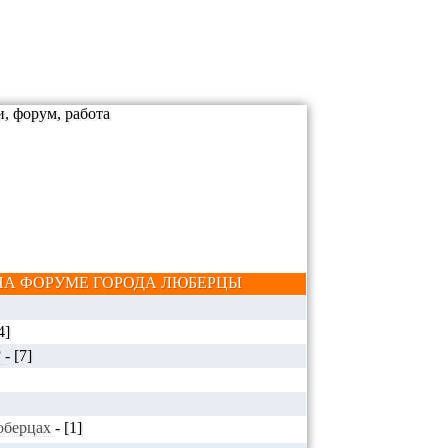
А ФОРУМЕ ГОРОДА ЛЮБЕРЦЫ
4]
?
-
[7]
Люберцах
-
[1]