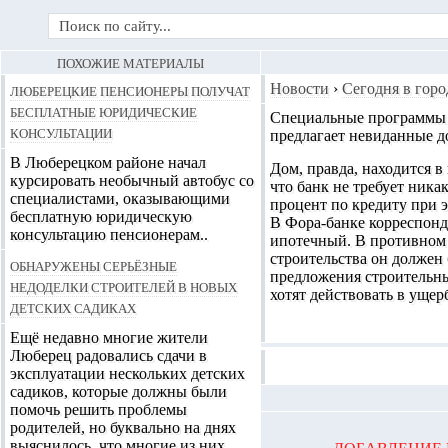
ПОХОЖИЕ МАТЕРИАЛЫ
Люберецкие пенсионеры получат
Новости
›
Сегодня в горо
бесплатные юридические
Специальные программы
консультации
предлагает невиданные д
В Люберецком районе начал
Дом, правда, находится 
курсировать необычный автобус со
что банк не требует ника
специалистами, оказывающими
процент по кредиту при э
бесплатную юридическую
В Фора-банке корреспонде
консультацию пенсионерам..
ипотечный. В противном с
строительства он должен
Обнаружены серьёзные
предложения строительны
недоделки строителей в новых
хотят действовать в уще
детских садиках
Ещё недавно многие жители
Люберец радовались сдачи в
эксплуатации нескольких детских
садиков, которые должны были
помочь решить проблемы
родителей, но буквально на днях
выяснилось, что многие из них