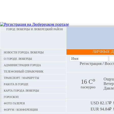
ГОРОД ЛЮБЕРЦЫ И ЛЮБЕРЕЦКИЙ РАЙОН
ЛИЧНЫЕ 
Новости города Люберцы
О городе Люберцы
Регистрация
/
Восс
Администрация города
Телефонный справочник
Транспорт / маршруты
o
Ощуща
16 С
Ветер:
Работа в городе
пасмурно
Давле
Карта города Люберцы
Гороскоп
Фото галерея
USD
82.17₽ ⬆
EUR
94.84₽ ⬆
Форум / конференция