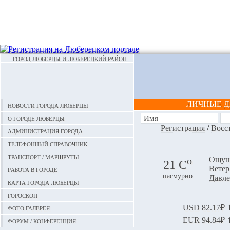
ГОРОД ЛЮБЕРЦЫ И ЛЮБЕРЕЦКИЙ РАЙОН
ЛИЧНЫЕ 
Новости города Люберцы
О городе Люберцы
Регистрация
/
Восс
Администрация города
Телефонный справочник
Транспорт / маршруты
o
Ощуща
21 С
Ветер:
Работа в городе
пасмурно
Давле
Карта города Люберцы
Гороскоп
Фото галерея
USD
82.17₽ ⬆
EUR
94.84₽ ⬆
Форум / конференция