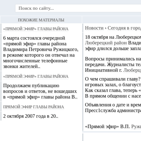
ПОХОЖИЕ МАТЕРИАЛЫ
«Прямой эфир» главы района
Новости
›
Сегодня в горо
18 октября на Люберецко
6 марта состоялся очередной
Люберецкий район
Влади
«прямой эфир» главы района
эфир длился дольше запл
Владимира Петровича Ружицкого,
в режиме которого он отвечал на
Вопросы принимались нак
многочисленные телефонные
передачи. Журналисты те
звонки жителей..
Инициативной г.
Любер
«Прямой эфир» главы района
О чем спрашивали главу? 
игровых залах, о благоус
Продолжаем публикацию
Как сказал глава, теперь
вопросов и ответов, не вошедших
В прямом общении с насе
в «прямой эфир» главы района В..
Объявления о дате и вре
Прямой эфир главы района
Пресс1служба администр
2 октября 2007 года в 20..
«Прямой эфир» В.П.
Руж