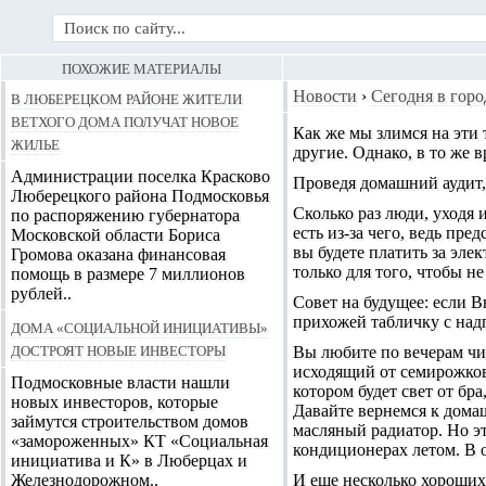
ПОХОЖИЕ МАТЕРИАЛЫ
В Люберецком районе жители
Новости
›
Сегодня в горо
ветхого дома получат новое
Как же мы злимся на эти
жилье
другие. Однако, в то же 
Администрации поселка Красково
Проведя домашний аудит, 
Люберецкого района Подмосковья
Сколько раз люди, уходя 
по распоряжению губернатора
есть из-за чего, ведь пре
Московской области Бориса
вы будете платить за эле
Громова оказана финансовая
только для того, чтобы не
помощь в размере 7 миллионов
рублей..
Совет на будущее: если В
прихожей табличку с надп
Дома «Социальной инициативы»
достроят новые инвесторы
Вы любите по вечерам чит
исходящий от семирожков
Подмосковные власти нашли
котором будет свет от бр
новых инвесторов, которые
Давайте вернемся к дома
займутся строительством домов
масляный радиатор. Но эт
«замороженных» КТ «Социальная
кондиционерах летом. В о
инициатива и К» в Люберцах и
Железнодорожном..
И еще несколько хороших