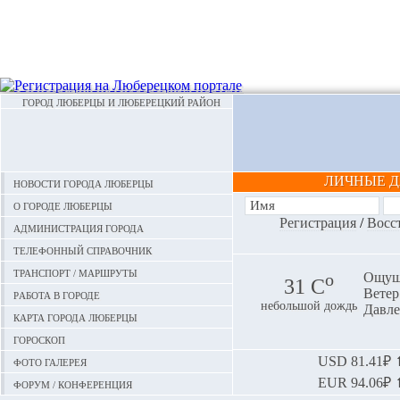
ГОРОД ЛЮБЕРЦЫ И ЛЮБЕРЕЦКИЙ РАЙОН
ЛИЧНЫЕ 
Новости города Люберцы
О городе Люберцы
Регистрация
/
Восс
Администрация города
Телефонный справочник
Транспорт / маршруты
o
Ощуща
31 С
Ветер:
Работа в городе
небольшой дождь
Давле
Карта города Люберцы
Гороскоп
Фото галерея
USD
81.41₽ ⬆
EUR
94.06₽ ⬆
Форум / конференция