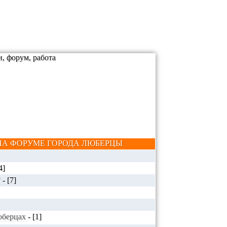
А ФОРУМЕ ГОРОДА ЛЮБЕРЦЫ
4]
?
-
[7]
Люберцах
-
[1]