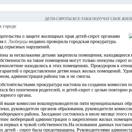
ДЕТИ-СИРОТЫ ВСЕ-ТАКИ ПОЛУЧАТ СВОЕ ЖИЛ
в городе
дательства о защите жилищных прав детей-сирот органами
я г.
Люберцы
недавно проверила городская прокуратура.
яд серьезных нарушений.
на за несколькими детьми закрепила помещения, находящиеся в
бственности на такие помещения могут только опекуны сирот или
еннолетние находились в этих помещениях. Прокурором в отн
 гарантий о предоставлении детям иных жилых помещений. Удов
ном, администрация района так и не смогла.
 обстоятельствами прокуратура настояла на создании комиссии
ихся без попечения родителей, и детей-сирот с целью повторно 
зорного органа.
ой выше комиссии вошлируководители пяти муниципальных обра
пеки, руководители органов образования, руководители комисси
берецкого района. Заседание состоялось в июле месяце этого го
ение люберецкой администрации о закреплении жилых помещен
я первых в чужой собственности.На основании данных постано
х детей - сирот была предотвращена. Руководителями админис