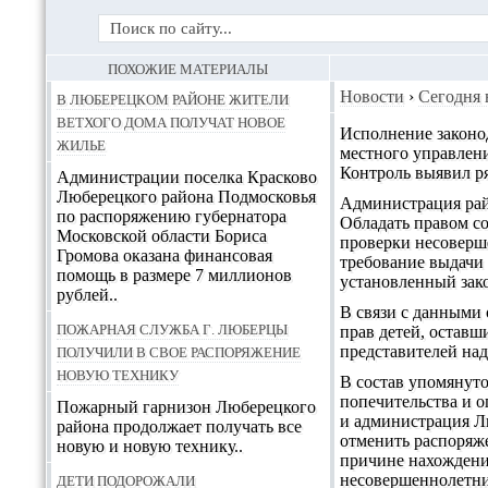
ПОХОЖИЕ МАТЕРИАЛЫ
В Люберецком районе жители
Новости
›
Сегодня 
ветхого дома получат новое
Исполнение законо
жилье
местного управлени
Контроль выявил р
Администрации поселка Красково
Люберецкого района Подмосковья
Администрация райо
по распоряжению губернатора
Обладать правом со
Московской области Бориса
проверки несоверш
Громова оказана финансовая
требование выдачи
помощь в размере 7 миллионов
установленный зако
рублей..
В связи с данными
Пожарная служба г. Люберцы
прав детей, оставш
получили в свое распоряжение
представителей над
новую технику
В состав упомянут
попечительства и о
Пожарный гарнизон Люберецкого
и администрация Лю
района продолжает получать все
отменить распоряж
новую и новую технику..
причине нахождени
Дети подорожали
несовершеннолетни