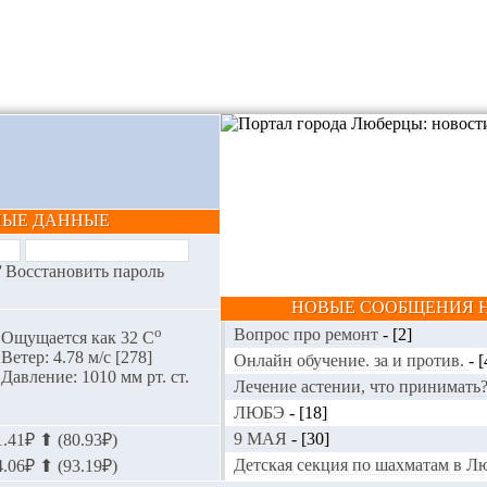
НЫЕ ДАННЫЕ
/
Восстановить пароль
НОВЫЕ СООБЩЕНИЯ Н
o
Вопрос про ремонт
-
[2]
Ощущается как 32 С
Ветер: 4.78 м/с [278]
Онлайн обучение. за и против.
-
[
Давление: 1010 мм рт. ст.
Лечение астении, что принимать
ЛЮБЭ
-
[18]
9 МАЯ
-
[30]
.41₽ ⬆ (80.93₽)
Детская секция по шахматам в 
.06₽ ⬆ (93.19₽)