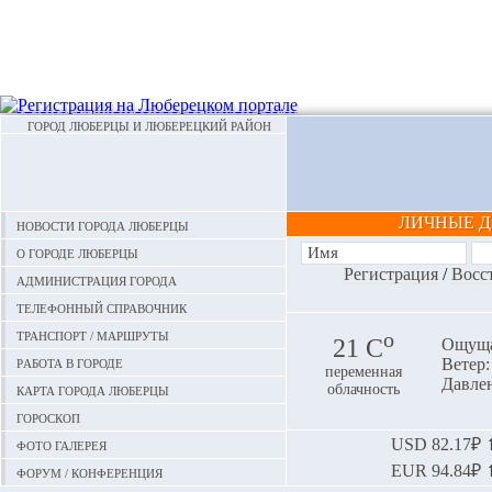
ГОРОД ЛЮБЕРЦЫ И ЛЮБЕРЕЦКИЙ РАЙОН
ЛИЧНЫЕ 
Новости города Люберцы
О городе Люберцы
Регистрация
/
Восс
Администрация города
Телефонный справочник
Транспорт / маршруты
o
21 С
Ощуща
Работа в городе
Ветер:
переменная
Давлен
Карта города Люберцы
облачность
Гороскоп
Фото галерея
USD
82.17₽ ⬆
EUR
94.84₽ ⬆
Форум / конференция