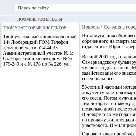
ПОХОЖИЕ МАТЕРИАЛЫ
Твой участковый инспектор
Новости
›
Сегодня в горо
Нотариуса, подсобившего
Твой участковый уполномоченный
обреченного на смерть мо
1-й Люберецкий ГОМ Телефон
отдаленные
. Юрист завер
дежурной части 554-44-33
Административный участок № 1:
Весной 2001 года старши
Октябрьский проспект,дома №№
Самаркандскому бульвару
179-249 и с № 178 по № 226; ул..
умереть со дня на день.
задействованы его знако
сосед больного.
53-летний частный нотар
документу заветная квар
его сосед. Потом мужчина
тем нотариус по закону д
несколько дней после это
В ноябре того же года На
на продажу жилплощади с
участкового. И милицион
Однако о квартирной афе