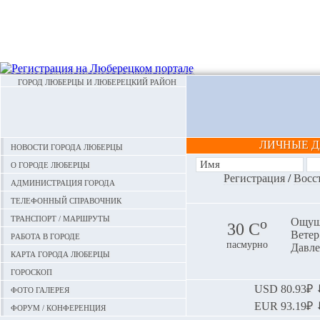
ГОРОД ЛЮБЕРЦЫ И ЛЮБЕРЕЦКИЙ РАЙОН
ЛИЧНЫЕ 
Новости города Люберцы
О городе Люберцы
Регистрация
/
Восс
Администрация города
Телефонный справочник
Транспорт / маршруты
o
Ощуща
30 С
Ветер:
Работа в городе
пасмурно
Давле
Карта города Люберцы
Гороскоп
Фото галерея
USD
80.93₽ ⬇
EUR
93.19₽ ⬇
Форум / конференция