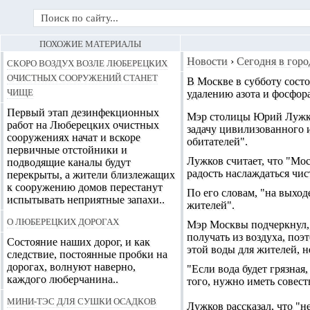
ПОХОЖИЕ МАТЕРИАЛЫ
Скоро воздух возле Люберецких
Новости
›
Сегодня в горо
очистных сооружений станет
В Москве в субботу сост
чище
удалению азота и фосфор
Первый этап дезинфекционных
Мэр столицы Юрий Лужков
работ на Люберецких очистных
задачу цивилизованного 
сооружениях начат и вскоре
обитателей".
первичные отстойники и
Лужков считает, что "Мос
подводящие каналы будут
радость наслаждаться чи
перекрыты, а жители близлежащих
к сооружению домов перестанут
По его словам, "на выход
испытывать неприятные запахи..
жителей".
О люберецких дорогах
Мэр Москвы подчеркнул,
получать из воздуха, по
Состояние наших дорог, и как
этой воды для жителей, н
следствие, постоянные пробки на
дорогах, волнуют наверно,
"Если вода будет грязная
каждого люберчанина..
того, нужно иметь совест
Мини-ТЭС для сушки осадков
Лужков рассказал, что "н