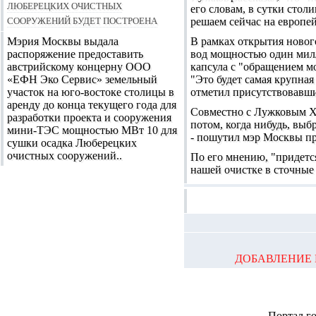
Люберецких очистных
его словам, в сутки сто
сооружений будет построена
решаем сейчас на европей
Мэрия Москвы выдала
В рамках открытия новог
распоряжение предоставить
вод мощностью один милл
австрийскому концерну ООО
капсула с "обращением мо
«ЕФН Эко Сервис» земельный
"Это будет самая крупная
участок на юго-востоке столицы в
отметил присутствовавш
аренду до конца текущего года для
Совместно с Лужковым Хр
разработки проекта и сооружения
потом, когда нибудь, выб
мини-ТЭС мощностью МВт 10 для
- пошутил мэр Москвы пр
сушки осадка Люберецких
очистных сооружений..
По его мнению, "придется
нашей очистке в сточные 
ДОБАВЛЕНИЕ 
Портал г