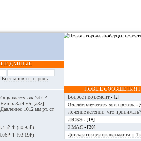
НЫЕ ДАННЫЕ
/
Восстановить пароль
НОВЫЕ СООБЩЕНИЯ Н
o
Вопрос про ремонт
-
[2]
Ощущается как 34 С
Ветер: 3.24 м/с [233]
Онлайн обучение. за и против.
-
[
Давление: 1012 мм рт. ст.
Лечение астении, что принимать
ЛЮБЭ
-
[18]
9 МАЯ
-
[30]
.41₽ ⬆ (80.93₽)
Детская секция по шахматам в 
.06₽ ⬆ (93.19₽)