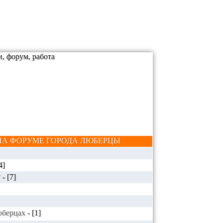
А ФОРУМЕ ГОРОДА ЛЮБЕРЦЫ
4]
?
-
[7]
Люберцах
-
[1]