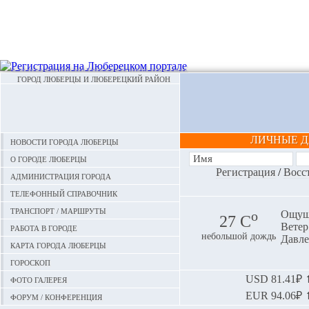
ГОРОД ЛЮБЕРЦЫ И ЛЮБЕРЕЦКИЙ РАЙОН
ЛИЧНЫЕ 
Новости города Люберцы
О городе Люберцы
Регистрация
/
Восс
Администрация города
Телефонный справочник
Транспорт / маршруты
o
Ощуща
27 С
Ветер:
Работа в городе
небольшой дождь
Давле
Карта города Люберцы
Гороскоп
Фото галерея
USD
81.41₽ ⬆
EUR
94.06₽ ⬆
Форум / конференция