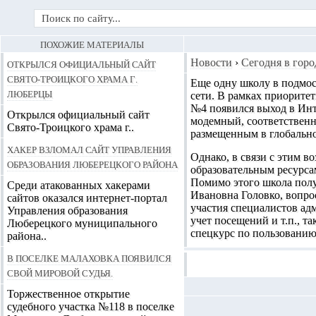
ПОХОЖИЕ МАТЕРИАЛЫ
Открылся официальный сайт
Новости
›
Сегодня в горо
Свято-Троицкого храма г.
Еще одну школу в подмо
Люберцы
сети.
В рамках приоритет
№4 появился выход в Инт
Открылся официальный сайт
модемный, соответственн
Свято-Троицкого храма г..
размещенным в глобально
Хакер взломал сайт Управления
Однако, в связи с этим в
образования Люберецкого района
образовательным ресурса
Помимо этого школа полу
Среди атакованных хакерами
Ивановна Головко, вопрос
сайтов оказался интернет-портал
участия специалистов ад
Управления образования
учет посещений и т.п., т
Люберецкого муниципального
спецкурс по пользовани
района..
В поселке Малаховка появился
свой мировой судья.
Торжественное открытие
судебного участка №118 в поселке