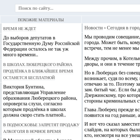
ПОХОЖИЕ МАТЕРИАЛЫ
Время не ждет
Новости
›
Сегодня в горо
Мы проводим совещание, 
До выборов депутатов в
города
. Может быть, кому
Государственную Думу Российской
встречи, тем не менее мы
Федерации осталось не так уж
много времени..
Между прочим, в Котельн
В школах Люберецкого района
дворы, и они в течение т
продлёнка в ближайшее время
Но в Люберцах без совещ
останется бесплатной
возникает, судя по всему,
отвечаю за то. Поэтому з
Виктория Бунтина,
зам. битый час. Если бы 
представляющая Управление
Дзержинскому, про которы
образования Люберецкого района,
стороны криминальных с
опровергла слухи, согласно
которым продлёнка в школах
Глава Люберец прежде вс
должна скоро стать платной..
появится на год раньше, 
В Подмосковье запретят продажу
И вот что сказал замест
слайдов, на которых было
алкоголя в ночное время
кто, несмотря на все уве