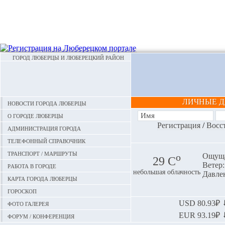
ГОРОД ЛЮБЕРЦЫ И ЛЮБЕРЕЦКИЙ РАЙОН
ЛИЧНЫЕ 
Новости города Люберцы
О городе Люберцы
Регистрация
/
Восс
Администрация города
Телефонный справочник
Транспорт / маршруты
o
Ощуща
29 С
Ветер:
Работа в городе
небольшая облачность
Давлен
Карта города Люберцы
Гороскоп
Фото галерея
USD
80.93₽ ⬇
EUR
93.19₽ ⬇
Форум / конференция