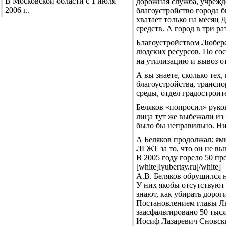
В Московской области с 1 июля
дорожная служба, учрежд
2006 г..
благоустройство города б
хватает только на месяц 
средств. А город в три р
Благоустройством Любере
людских ресурсов. По со
на утилизацию и вывоз от
А вы знаете, сколько тех
благоустройства, трансп
среды, отдел градостроит
Беляков «попросил» руко
лица тут же выбежали из 
было бы неправильно. Ник
А Беляков продолжал: ямк
ЛГЖТ за то, что он не вы
В 2005 году горело 50 пр
[white]lyubertsy.ru[/white]
А.В. Беляков обрушился 
У них якобы отсутствуют
знают, как убирать дорог
Постановлением главы Лю
заасфальтировано 50 тыся
Иосиф Лазаревич Сновский