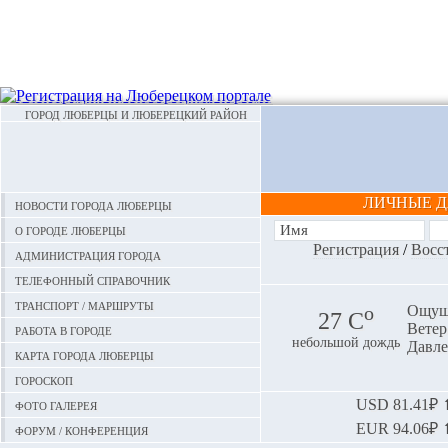
ГОРОД ЛЮБЕРЦЫ И ЛЮБЕРЕЦКИЙ РАЙОН
ЛИЧНЫЕ 
Новости города Люберцы
О городе Люберцы
Регистрация
/
Восс
Администрация города
Телефонный справочник
Транспорт / маршруты
o
Ощуща
27 С
Ветер:
Работа в городе
небольшой дождь
Давле
Карта города Люберцы
Гороскоп
Фото галерея
USD
81.41₽ ⬆
EUR
94.06₽ ⬆
Форум / конференция