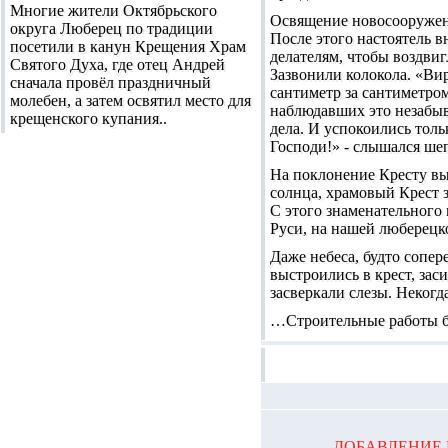
Многие жители Октябрьского
Освящение новосооруженн
округа Люберец по традиции
После этого настоятель 
посетили в канун Крещения Храм
делателям, чтобы воздви
Святого Духа, где отец Андрей
Зазвонили колокола. «Вир
сначала провёл праздничный
сантиметр за сантиметром
молебен, а затем освятил место для
наблюдавших это незабыв
крещенского купания..
дела. И успокоились толь
Господи!» - слышался ше
На поклонение Кресту выс
солнца, храмовый Крест за
С этого знаменательного
Руси, на нашей люберецко
Даже небеса, будто сопер
выстроились в крест, зас
засверкали слезы. Некогд
…Строительные работы бу
ДОБАВЛЕНИЕ 