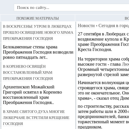
ПОХОЖИЕ МАТЕРИАЛЫ
В
В воскресенье утром в Люберцах
Новости
›
Сегодня в горо
прошло освящение нового Храма
27 сентября в Люберцах с
Преображения Господня
воздвижение купола и Кр
храме Преображения Гос
Белокаменные стены храма
Креста Господня.
Преображения Господня возводили
ровно пятнадцать лет..
На территории храма соб
высокие гости - глава
Люб
В Коренево освящён
Огромный четырехтонный 
восстановленный храм
развернутой стрелой зам
Преображения Господня
Начинается волнующая це
Архиепископ Можайский
строящегося храма, свящ
Григорий освятил в Коренево
это не окончательное. Он
восстановленный храм
храма», - сказал отец Ди
Преображения Господня..
по строительству, расска
В Храме Святого Духа многие
затем работы шли в 2000-
предпринимателей, банки
люберчане встретили Крещение
торжественный момент воз
Господня
праздником.