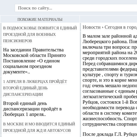
ПОХОЖИЕ МАТЕРИАЛЫ
В Подмосковье появится единый
Новости
›
Сегодня в горо
проездной для военных
В малом зале районной 
пенсионеров
Люберецкого района
. По
включала три вопроса: п
На заседании Правительства
мероприятий района на 2
Московской области Принято
среди городских поселен
Постановление «О едином
Перед собравшимися дир
социальном проездном
представителями федерац
документе»..
культуре , спорту и тури
спорте, и это в корне ме
1 апреля в Люберцах пройдёт
год: очень мешало недоп
второй единый день
согласованные с единым 
диспансеризации
легкоатлетический пробе
Рубцов, состоялся 1-й В
Второй единый день
необходимости перевода 
диспансеризации пройдёт в
области в систему комите
Люберцах 1 апреля..
жизнеспособность. Спор
В Москве и МО вводится единый
сотрудничества спортивн
проездной для ЖД и автобусов
После доклада Г.Л. Рубцо