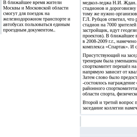
В ближайшее время жители
медкол-леджа Н.И. Ждан.
Москвы и Московской области
стадионов и дороговизну 
смогут для поездок на
тому же нужно организовы
железнодорожном транспорте и
Г.Л. Рубцов ответил, что
автобусах пользоваться единым
стадион на 7000 зрителе
проездным документом..
застройщик, идут геодези
проектов). В ближайшее 
в 2008-2009 г.г., намече
комплекса «Спартак». И с
Присутствующий на засе
тренерам была уменьшена 
спорткомитет перешёл на
напрямую зависит от ква
Затем слово было предос
-состоялось награждение
районного спорткомитета
области спорта, физическ
Второй и третий вопрос 
заседание коллегии намеч