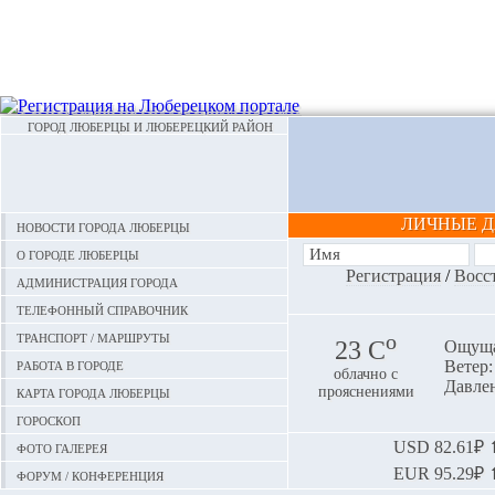
ГОРОД ЛЮБЕРЦЫ И ЛЮБЕРЕЦКИЙ РАЙОН
ЛИЧНЫЕ 
Новости города Люберцы
О городе Люберцы
Регистрация
/
Восс
Администрация города
Телефонный справочник
Транспорт / маршруты
o
23 С
Ощуща
Работа в городе
Ветер:
облачно с
Давлен
Карта города Люберцы
прояснениями
Гороскоп
Фото галерея
USD
82.61₽ ⬆
EUR
95.29₽ ⬆
Форум / конференция