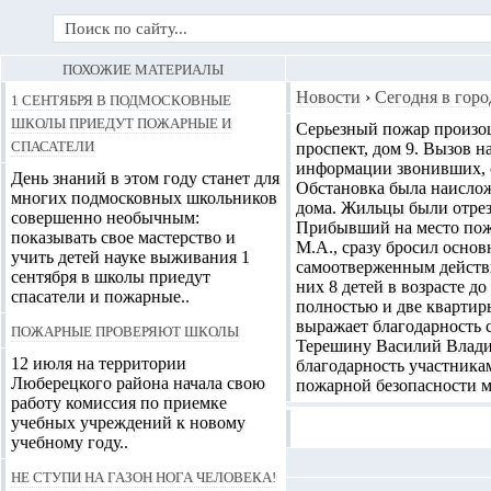
ПОХОЖИЕ МАТЕРИАЛЫ
1 сентября в подмосковные
Новости
›
Сегодня в горо
школы приедут пожарные и
Серьезный
пожар произо
спасатели
проспект, дом 9. Вызов на
информации звонивших, с
День знаний в этом году станет для
Обстановка была наислож
многих подмосковных школьников
дома. Жильцы были отрез
совершенно необычным:
Прибывший на место пожа
показывать свое мастерство и
М.А., сразу бросил осно
учить детей науке выживания 1
самоотверженным действи
сентября в школы приедут
них 8 детей в возрасте до
спасатели и пожарные..
полностью и две квартир
выражает благодарность 
Пожарные проверяют школы
Терешину Василий Влади
12 июля на территории
благодарность участника
Люберецкого района начала свою
пожарной безопасности м
работу комиссия по приемке
учебных учреждений к новому
учебному году..
Не ступи на газон нога человека!