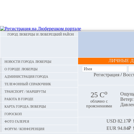
ГОРОД ЛЮБЕРЦЫ И ЛЮБЕРЕЦКИЙ РАЙОН
ЛИЧНЫЕ 
Новости города Люберцы
О городе Люберцы
Регистрация
/
Восс
Администрация города
Телефонный справочник
Транспорт / маршруты
o
25 С
Ощуща
Работа в городе
Ветер: 
облачно с
Давлен
Карта города Люберцы
прояснениями
Гороскоп
Фото галерея
USD
82.17₽ ⬆
EUR
94.84₽ ⬆
Форум / конференция