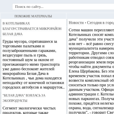
ПОХОЖИЕ МАТЕРИАЛЫ
В Котельниках
Новости
›
Сегодня в горо
благоустраивается микрорайон
Сотни машин переселяютс
Белая Дача
Котельниках сносят компл
дача" получили эти участ
Груды мусора, спрятавшиеся за
или нет – всё равно снес
торговыми палатками и
муниципалитета намерена 
полузаброшенными гаражами,
территории. Другими слов
вездесущие пыль и грязь,
работникам отводил совхо
постоянный шум за окном от
реорганизации земля пер
проезжающего мимо транспорта
чтобы найти документы об
уже давно беспокоят жителей
Елена Щербакова. Без эт
микрорайона Белая Дача в
временем участок попал 
Котельниках , чьи дома находятся
возвести комплексный обр
неподалёку от конечной остановки
сноситься только при усл
городских автобусов и маршруток..
данным участком. Официа
администрации г. Котель
"Белая дача" взялась за
новых паркингах. Получа
экопродукты
похоже, придётся нелегко
охрана, вода, сигнализац
Сегмент экологически чистых
получили", - говорит Св
продуктов, которые также