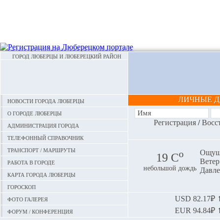
ГОРОД ЛЮБЕРЦЫ И ЛЮБЕРЕЦКИЙ РАЙОН
ЛИЧНЫЕ 
Новости города Люберцы
О городе Люберцы
Регистрация
/
Восс
Администрация города
Телефонный справочник
Транспорт / маршруты
o
Ощуща
19 С
Ветер:
Работа в городе
небольшой дождь
Давле
Карта города Люберцы
Гороскоп
Фото галерея
USD
82.17₽ ⬆
EUR
94.84₽ ⬆
Форум / конференция