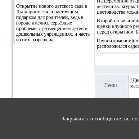
На церемонию откр
Открытие нового детского сада в
деятели культуры. 
Лыткарино стало настоящим
цветоводства можн
подарком для родителей, ведь в
Второй по величине
городе имелись серьёзные
щенки клубного раз
проблемы с размещением детей в
перед открытием. Б
дошкольных учреждениях, и часть
из них разрешена..
Группа компаний «Б
расположился садов
"Дв
Пенка
мес
ДОБАВЛЕ
Закрывая это сообщение, вы со
Пор