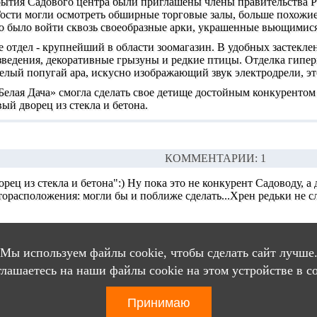
ытия Садового центра были приглашены члены правительства Ро
Гости могли осмотреть обширные торговые залы, больше похожи
о было войти сквозь своеобразные арки, украшенные вьющимися
 отдел - крупнейший в области зоомагазин. В удобных застеклен
ведения, декоративные грызуны и редкие птицы. Отделка гипер
елый попугай ара, искусно изображающий звук электродрели, эт
елая Дача» смогла сделать свое детище достойным конкурентом
ый дворец из стекла и бетона.
КОММЕНТАРИИ: 1
орец из стекла и бетона":) Ну пока это не конкурент Садоводу, а 
торасположения: могли бы и поближе сделать...Хрен редьки не с
Мы используем файлы cookie, чтобы сделать сайт лучше
НИЕ КОММЕНТАРИЕВ ДОСТУПНО ТОЛЬКО ЗАРЕГИСТР
глашаетесь на наши файлы cookie на этом устройстве в с
Принимаю
тал города
Люберцы
© 2003 - 2026
Правовая оговорка