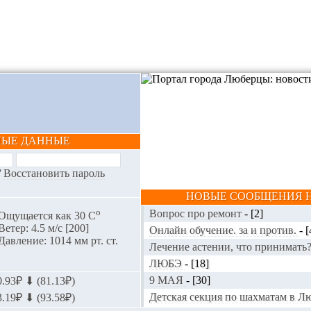
НЫЕ ДАННЫЕ
/
Восстановить пароль
НОВЫЕ СООБЩЕНИЯ Н
o
Вопрос про ремонт
-
[2]
Ощущается как 30 С
Ветер: 4.5 м/с [200]
Онлайн обучение. за и против.
-
[
Давление: 1014 мм рт. ст.
Лечение астении, что принимать
ЛЮБЭ
-
[18]
9 МАЯ
-
[30]
.93₽ ⬇ (81.13₽)
Детская секция по шахматам в 
.19₽ ⬇ (93.58₽)