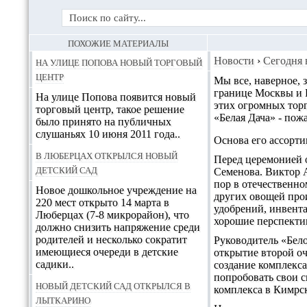
ПОХОЖИЕ МАТЕРИАЛЫ
На улице Попова новый торговый
Новости
›
Сегодня 
центр
Мы все, наверное, 
границе Москвы и П
На улице Попова появится новый
этих огромных тор
торговый центр, такое решение
«Белая Дача»
- пожа
было принято на публичных
слушаньях 10 июня 2011 года..
Основа его ассорти
В Люберцах открылся новый
Перед церемонией 
детский сад
Семенова. Виктор 
пор в отечественно
Новое дошкольное учреждение на
других овощей прои
220 мест открыто 14 марта в
удобрений, инвента
Люберцах (7-8 микрорайон), что
хорошие перспекти
должно снизить напряжение среди
родителей и несколько сократит
Руководитель «Бело
имеющиеся очереди в детские
открытие второй оч
садики..
создание комплекса
попробовать свои с
Новый детский сад открылся в
комплекса в Кимрск
Лыткарино