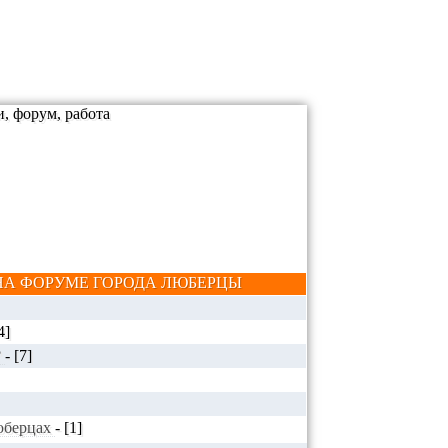
А ФОРУМЕ ГОРОДА ЛЮБЕРЦЫ
4]
?
-
[7]
Люберцах
-
[1]