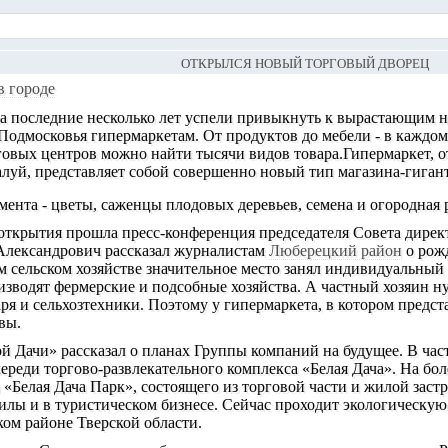
ОТКРЫЛСЯ НОВЫЙ ТОРГОВЫЙ ДВОРЕЦ
в городе
за последние несколько лет успели привыкнуть к вырастающим н
одмосковья гипермаркетам. От продуктов до мебели - в каждом
говых центров можно найти тысячи видов товара.
Гипермаркет, 
луй, представляет собой совершенно новый тип магазина-гигант
мента - цветы, саженцы плодовых деревьев, семена и огородная 
открытия прошла пресс-конференция председателя Совета дирек
Александрович рассказал журналистам
Люберецкий район
о рожд
м сельском хозяйстве значительное место занял индивидуальны
зводят фермерские и подсобные хозяйства. А частный хозяин н
ря и сельхозтехники. Поэтому у гипермаркета, в котором предст
вы.
й Дачи» рассказал о планах Группы компаний на будущее. В част
ереди торгово-развлекательного комплекса «Белая Дача». На бо
 «Белая Дача Парк», состоящего из торговой части и жилой зас
илы и в туристическом бизнесе. Сейчас проходит экологическую
ом районе Тверской области.