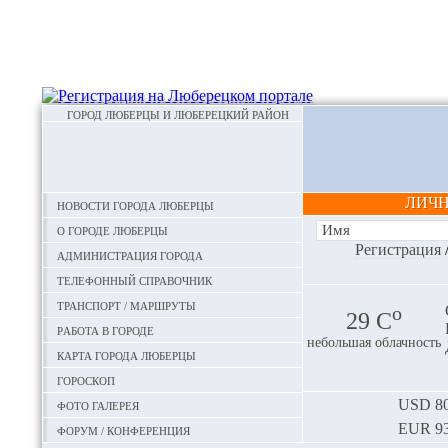
ГОРОД ЛЮБЕРЦЫ И ЛЮБЕРЕЦКИЙ РАЙОН
ЛИЧ
Новости города Люберцы
О городе Люберцы
Регистрация
Администрация города
Телефонный справочник
Транспорт / маршруты
o
29 С
Работа в городе
небольшая облачность
Карта города Люберцы
Гороскоп
Фото галерея
USD
80
EUR
93
Форум / конференция