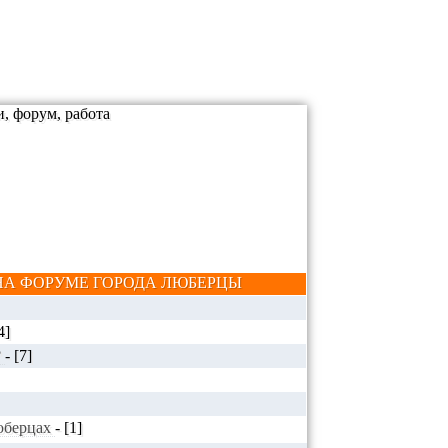
А ФОРУМЕ ГОРОДА ЛЮБЕРЦЫ
4]
?
-
[7]
Люберцах
-
[1]