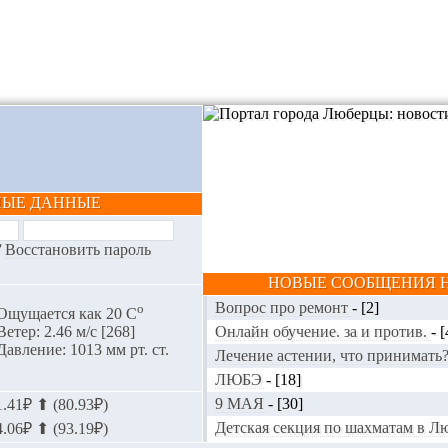
НЫЕ ДАННЫЕ
/
Восстановить пароль
НОВЫЕ СООБЩЕНИЯ Н
Вопрос про ремонт
-
[2]
o
Ощущается как 20 С
Онлайн обучение. за и против.
-
[
Ветер: 2.46 м/с [268]
Давление: 1013 мм рт. ст.
Лечение астении, что принимать
ЛЮБЭ
-
[18]
9 МАЯ
-
[30]
.41₽ ⬆ (80.93₽)
Детская секция по шахматам в 
.06₽ ⬆ (93.19₽)