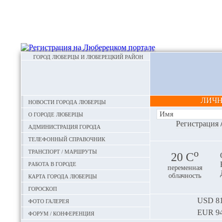
ГОРОД ЛЮБЕРЦЫ И ЛЮБЕРЕЦКИЙ РАЙОН
ЛИЧ
Новости города Люберцы
О городе Люберцы
Регистрация
Администрация города
Телефонный справочник
Транспорт / маршруты
o
20 С
Работа в городе
переменная
Карта города Люберцы
облачность
Гороскоп
Фото галерея
USD
81
EUR
94
Форум / конференция