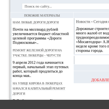
ПОХОЖИЕ МАТЕРИАЛЫ
Нам любые дороги дороги
Новости
›
Сегодня 
Дорожные строител
Почти на миллиард рублей
много жалоб от вод
увеличивается бюджет областной
труднопреодолимое
целевой программы «Дороги
«Мосавтодора» А.Н
Подмосковья»..
неделе кроме того
Ремонт железной дороги на
стороны города.
участке Люберцы – Черусти
9 апреля 2012 года начинается
первый, начальный этап путевых
работ, который продлиться до
конца мая..
ДОБАВЛЕ
На улице Кирова в Люберцах
начался капитальный ремонт
дороги
В Люберцах на улице Кирова
начался капитальный ремонт